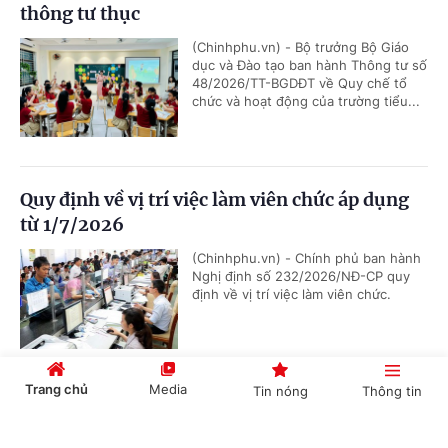
thông tư thục
(Chinhphu.vn) - Bộ trưởng Bộ Giáo
dục và Đào tạo ban hành Thông tư số
48/2026/TT-BGDĐT về Quy chế tổ
chức và hoạt động của trường tiểu...
Quy định về vị trí việc làm viên chức áp dụng
từ 1/7/2026
(Chinhphu.vn) - Chính phủ ban hành
Nghị định số 232/2026/NĐ-CP quy
định về vị trí việc làm viên chức.
Trang chủ
Media
Tin nóng
Thông tin
Quy hoạch kho số viễn thông và tài nguyên
Internet
Cổng TTĐT Chính phủ
English
中文