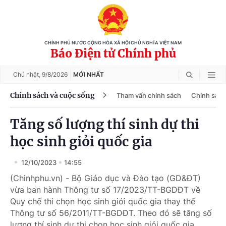
CHÍNH PHỦ NƯỚC CỘNG HÒA XÃ HỘI CHỦ NGHĨA VIỆT NAM
Báo Điện tử Chính phủ
Chủ nhật,
9/8/2026
MỚI NHẤT
Chính sách và cuộc sống
Tham vấn chính sách
Chính sách
Tăng số lượng thí sinh dự thi
học sinh giỏi quốc gia
12/10/2023
14:55
(Chinhphu.vn) - Bộ Giáo dục và Đào tạo (GD&ĐT)
vừa ban hành Thông tư số 17/2023/TT-BGDĐT về
Quy chế thi chọn học sinh giỏi quốc gia thay thế
Thông tư số 56/2011/TT-BGDĐT. Theo đó sẽ tăng số
lượng thí sinh dự thi chọn học sinh giỏi quốc gia.