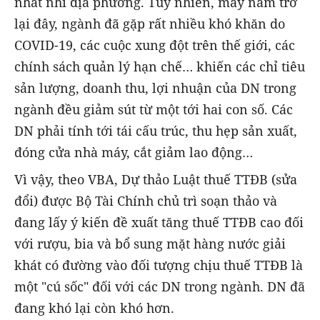
nhất nhì địa phương. Tuy nhiên, mấy năm trở
lại đây, ngành đã gặp rất nhiều khó khăn do
COVID-19, các cuộc xung đột trên thế giới, các
chính sách quản lý hạn chế… khiến các chỉ tiêu
sản lượng, doanh thu, lợi nhuận của DN trong
ngành đều giảm sút từ một tới hai con số. Các
DN phải tính tới tái cấu trúc, thu hẹp sản xuất,
đóng cửa nhà máy, cắt giảm lao động…
Vì vậy, theo VBA, Dự thảo Luật thuế TTĐB (sửa
đổi) được Bộ Tài Chính chủ trì soạn thảo và
đang lấy ý kiến đề xuất tăng thuế TTĐB cao đối
với rượu, bia và bổ sung mặt hàng nước giải
khát có đường vào đối tượng chịu thuế TTĐB là
một "cú sốc" đối với các DN trong ngành. DN đã
đang khó lại còn khó hơn.