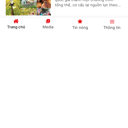
tổng thể, cơ cấu lại nguồn lực theo...
Trang chủ
Media
Tin nóng
Thông tin
Chủ tịch UBND tỉnh Vĩnh Long: Gỡ điểm
nghẽn đầu tư công, tăng tốc giải ngân vốn
Cổng TTĐT Chính phủ
English
中文
(Chinhphu.vn) – Từ những dự án,
công trường giao thông, thủy lợi
đang triển khai, Chủ tịch UBND tỉnh
Vĩnh Long Trần Trí Quang yêu cầu...
Chuyên mục
Trước 31/8/2026, hoàn thành Kế hoạch cơ cấu
CHÍNH TRỊ
KINH TẾ
lại vốn nhà nước tại doanh nghiệp giai đoạn
2026-2030
VĂN HÓA
XÃ HỘI
(Chinhphu.vn) - Phó Thủ tướng Chính
KHOA GIÁO
QUỐC TẾ
phủ Nguyễn Văn Thắng vừa ký Công
điện số 52/CĐ-TTg ngày 07/8/2026