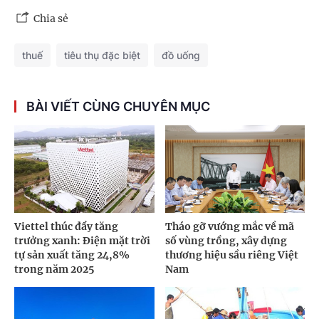
Chia sẻ
thuế
tiêu thụ đặc biệt
đồ uống
BÀI VIẾT CÙNG CHUYÊN MỤC
Viettel thúc đẩy tăng
Tháo gỡ vướng mắc về mã
trưởng xanh: Điện mặt trời
số vùng trồng, xây dựng
tự sản xuất tăng 24,8%
thương hiệu sầu riêng Việt
trong năm 2025
Nam