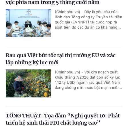
vực phía nam trong 5 tháng cuối năm
(Chinhphu.vn) - Đây là yêu cầu của
lãnh đạo Tổng công ty Truyền tải điện
quốc gia (EVNNPT) tại cuộc họp rà
soát tiến độ các dự án có khả năng...
Rau quả Việt bứt tốc tại thị trường EU và xác
lập những kỷ lục mới
(Chinhphu.vn) - Với kim ngạch xuất
khẩu tháng 7/2026 đạt con số kỷ lục
1,12 tỷ USD, ngành rau quả Việt Nam
đang chứng minh sức bật mạnh mẽ....
TỔNG THUẬT: Tọa đàm “Nghị quyết 10: Phát
triển hệ sinh thái FDI chất lượng cao”