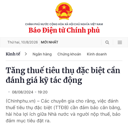
CHÍNH PHỦ NƯỚC CỘNG HÒA XÃ HỘI CHỦ NGHĨA VIỆT NAM
Báo Điện tử Chính phủ
Thứ hai,
10/8/2026
MỚI NHẤT
Kinh tế
Ngân hàng
Chứng khoán
Kinh doanh
Tăng thuế tiêu thụ đặc biệt cần
đánh giá kỹ tác động
08/08/2024
19:20
(Chinhphu.vn) – Các chuyên gia cho rằng, việc đánh
thuế tiêu thụ đặc biệt (TTĐB) cần đảm bảo cân bằng,
hài hòa lợi ích giữa Nhà nước và người nộp thuế, bảo
đảm mục tiêu đặt ra.