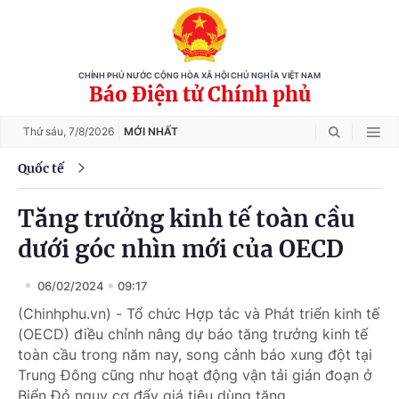
CHÍNH PHỦ NƯỚC CỘNG HÒA XÃ HỘI CHỦ NGHĨA VIỆT NAM
Báo Điện tử Chính phủ
Thứ sáu,
7/8/2026
MỚI NHẤT
Quốc tế
Tăng trưởng kinh tế toàn cầu
dưới góc nhìn mới của OECD
06/02/2024
09:17
(Chinhphu.vn) - Tổ chức Hợp tác và Phát triển kinh tế
(OECD) điều chỉnh nâng dự báo tăng trưởng kinh tế
toàn cầu trong năm nay, song cảnh báo xung đột tại
Trung Đông cũng như hoạt động vận tải gián đoạn ở
Biển Đỏ nguy cơ đẩy giá tiêu dùng tăng.