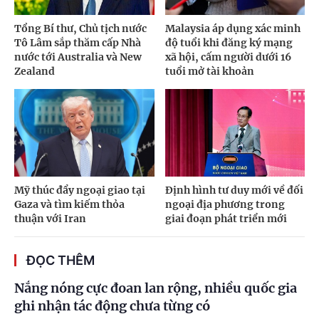
Tổng Bí thư, Chủ tịch nước
Malaysia áp dụng xác minh
Tô Lâm sắp thăm cấp Nhà
độ tuổi khi đăng ký mạng
nước tới Australia và New
xã hội, cấm người dưới 16
Zealand
tuổi mở tài khoản
Mỹ thúc đẩy ngoại giao tại
Định hình tư duy mới về đối
Gaza và tìm kiếm thỏa
ngoại địa phương trong
thuận với Iran
giai đoạn phát triển mới
ĐỌC THÊM
Nắng nóng cực đoan lan rộng, nhiều quốc gia
ghi nhận tác động chưa từng có