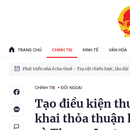
Phát triển kinh tế nhà nước trong kỷ nguyên mới
100 ngày xử lý các điểm nghẽn về chuyển đổi số
TRANG CHỦ
CHÍNH TRỊ
KINH TẾ
VĂN HÓA
Phát triển nhà ở cho thuê - Trụ cột chiến lược, lâu dài
Phát triển kinh tế nhà nước trong kỷ nguyên mới
CHÍNH TRỊ
ĐỐI NGOẠI
Tạo điều kiện thu
khai thỏa thuận 