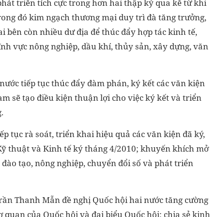
hát triển tích cực trong hơn hai thập kỷ qua kể từ khi
rong đó kim ngạch thương mại duy trì đà tăng trưởng,
i bên còn nhiều dư địa để thúc đẩy hợp tác kinh tế,
ĩnh vực nông nghiệp, dầu khí, thủy sản, xây dựng, văn
nước tiếp tục thúc đẩy đàm phán, ký kết các văn kiện
 sẽ tạo điều kiện thuận lợi cho việc ký kết và triển
g.
ếp tục rà soát, triển khai hiệu quả các văn kiện đã ký,
Kỹ thuật và Kinh tế ký tháng 4/2010; khuyến khích mở
- đào tạo, nông nghiệp, chuyển đổi số và phát triển
 Trần Thanh Mẫn đề nghị Quốc hội hai nước tăng cường
cơ quan của Quốc hội và đại biểu Quốc hội; chia sẻ kinh