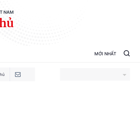
ỆT NAM
phủ
MỚI NHẤT
phủ
An Giang
Bắc Ninh
Cao Bằng