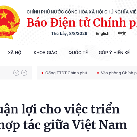
CHÍNH PHỦ NƯỚC CỘNG HÒA XÃ HỘI CHỦ NGHĨA VI
Báo Điện tử Chính 
Thứ bảy, 8/8/2026
English
中文
Chiến dịch 500 ngày đêm tìm kiếm, quy tập và xác định danh tính hài cốt liệt sĩ
XÃ HỘI
KHOA GIÁO
QUỐC TẾ
GÓP Ý HIẾN KẾ
Bảo vệ nền tảng tư tưởng của Đảng trong kỷ nguyên phát triển mới
Cổng TTĐT Chính phủ
Văn phòng Chính 
Chiến dịch 500 ngày đêm tìm kiếm, quy tập và xác định danh tính hài cốt liệt sĩ
ận lợi cho việc triển
hợp tác giữa Việt Nam