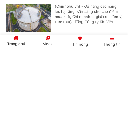
(Chinhphu.vn) - Để nâng cao năng
lực hạ tầng, sẵn sàng cho cao điểm
mùa khô, Chi nhánh Logistics – đơn vị
trực thuộc Tổng Công ty Khí Việt...
Trang chủ
Media
Tin nóng
Thông tin
PV GAS ký kết các thỏa thuận LNG quy mô lớn,
mở rộng hạ tầng cung ứng khí cho các trung
Cổng TTĐT Chính phủ
English
中文
tâm điện lực trọng điểm
(Chinhphu.vn) - Ngày 3/4 tại Hà Nội,
Tổng công ty Khí Việt Nam cùng Tập
đoàn Điện lực Việt Nam và Tổng công
ty Điện lực Dầu khí Việt Nam đã ký...
Chuyên mục
CHÍNH TRỊ
KINH TẾ
Thị trường hàng hóa nguyên liệu thế giới
rung lắc mạnh
VĂN HÓA
XÃ HỘI