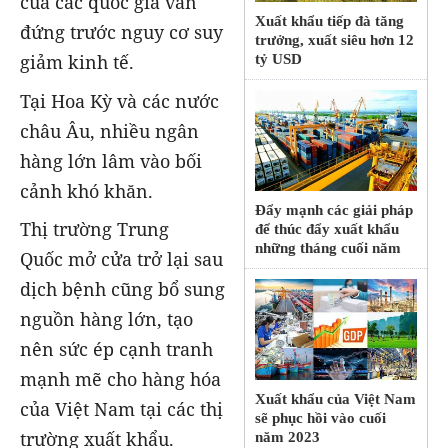
của các quốc gia vẫn
Xuất khẩu tiếp đà tăng
đứng trước nguy cơ suy
trưởng, xuất siêu hơn 12
giảm kinh tế.
tỷ USD
Tại Hoa Kỳ và các nước
châu Âu, nhiều ngân
hàng lớn lâm vào bối
cảnh khó khăn.
Đẩy mạnh các giải pháp
Thị trường Trung
để thúc đẩy xuất khẩu
những tháng cuối năm
Quốc mở cửa trở lại sau
dịch bệnh cũng bổ sung
nguồn hàng lớn, tạo
nên sức ép cạnh tranh
mạnh mẽ cho hàng hóa
Xuất khẩu của Việt Nam
của Việt Nam tại các thị
sẽ phục hồi vào cuối
trường xuất khẩu.
năm 2023