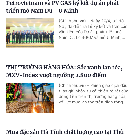
Petrovietnam và PV GAS ký kết dự án phát
triển mỏ Nam Du - U Minh
(Chinhphu.vn) - Ngày 20/4, tại Hà
Nội, đã diễn ra Lễ ký kết và trao các
văn kiện của Dự án phát triển mỏ
Nam Du, Lô 46/07 và mỏ U Minh,...
THỊ TRƯỜNG HÀNG HÓA: Sắc xanh lan tỏa,
MXV-Index vượt ngưỡng 2.800 điểm
(Chinhphu.vn) - Phiên giao dịch đầu
tuần ghi nhận sự cải thiện rõ rệt của
dòng tiền trên thị trường hàng hóa,
với lực mua lan tỏa trên diện rộng.
Mua đặc sản Hà Tĩnh chất lượng cao tại Thủ