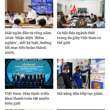
Giải ngân đầu tư công năm
Cơ hội đưa ngành thời
2026: Nhận diện 'điểm
trang da giày Việt Nam ra
nghẽn', siết kỷ luật, hướng
thế giới
tới mục tiêu hoàn thành
100%
Việt Nam-Hàn Quốc triển
Giá xăng dầu tiếp tục giảm
khai thanh toán QR xuyên
biên giới