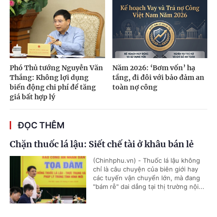
Phó Thủ tướng Nguyễn Văn
Năm 2026: ‘Bơm vốn’ hạ
Thắng: Không lợi dụng
tầng, đi đôi với bảo đảm an
biến động chi phí để tăng
toàn nợ công
giá bất hợp lý
ĐỌC THÊM
Chặn thuốc lá lậu: Siết chế tài ở khâu bán lẻ
(Chinhphu.vn) - Thuốc lá lậu không
chỉ là câu chuyện của biên giới hay
các tuyến vận chuyển lớn, mà đang
"bám rễ" dai dẳng tại thị trường nội...