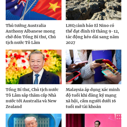
Thủ tướng Australia
LHQ cảnh báo El Nino có
Anthony Albanese mong
thể đạt đỉnh từ tháng 9-12,
chờ đón Tổng Bí thư, Chủ
tác động kéo dài sang năm
tịch nước Tô Lâm
2027
Tổng Bí thư, Chủ tịch nước
Malaysia áp dụng xác minh
Tô Lâm sắp thăm cấp Nhà
độ tuổi khi đăng ký mạng
nước tới Australia và New
xã hội, cấm người dưới 16
Zealand
tuổi mở tài khoản