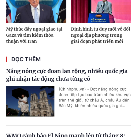
Mỹ thúc đẩy ngoại giao tại
Định hình tư duy mới về đối
Gaza và tìm kiếm thỏa
ngoại địa phương trong
thuận với Iran
giai đoạn phát triển mới
ĐỌC THÊM
Nắng nóng cực đoan lan rộng, nhiều quốc gia
ghi nhận tác động chưa từng có
(Chinhphu.vn) - Đợt nắng nóng cực
đoan tiếp tục bao trùm nhiều khu vực
trên thế giới, từ châu Á, châu Âu đến
Bắc Mỹ, khiến nhiều quốc gia ghi...
WMO cảnh báo El Nino mạnh lên từ tháng 8: