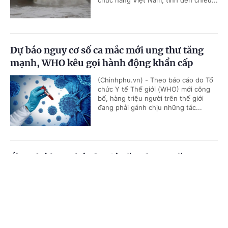
chức năng Việt Nam, tính đến chiều...
Dự báo nguy cơ số ca mắc mới ung thư tăng
mạnh, WHO kêu gọi hành động khẩn cấp
(Chinhphu.vn) - Theo báo cáo do Tổ
chức Y tế Thế giới (WHO) mới công
bố, hàng triệu người trên thế giới
đang phải gánh chịu những tác...
Ứng phó lạm phát do giá năng lượng tăng,
Singapore tiếp tục thắt chặt chính sách tiền tệ
Cổng TTĐT Chính phủ
English
中文
(Chinhphu.vn) - Cơ quan Tiền tệ
Singapore (MAS - ngân hàng trung
Trang chủ
Media
Tin nóng
Thông tin
ương) ngày 27/7 quyết định tiếp tục
thắt chặt chính sách tiền tệ, đánh...