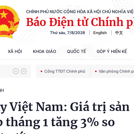
CHÍNH PHỦ NƯỚC CỘNG HÒA XÃ HỘI CHỦ NGHĨA VI
Báo Điện tử Chính 
Chiến dịch 500 ngày đêm tìm kiếm, quy tập và xác định danh tính hài cốt liệt sĩ
Thứ sáu, 7/8/2026
English
中文
Bảo vệ nền tảng tư tưởng của Đảng trong kỷ nguyên phát triển mới
XÃ HỘI
KHOA GIÁO
QUỐC TẾ
GÓP Ý HIẾN KẾ
Cổng TTĐT Chính phủ
Văn phòng Chính 
Chiến dịch 500 ngày đêm tìm kiếm, quy tập và xác định danh tính hài cốt liệt sĩ
NH
 Việt Nam: Giá trị sản
 tháng 1 tăng 3% so