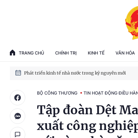
Phát triển kinh tế nhà nước trong kỷ nguyên mới
100 ngày xử lý các điểm nghẽn về chuyển đổi số
TRANG CHỦ
CHÍNH TRỊ
KINH TẾ
VĂN HÓA
Phát triển nhà ở cho thuê - Trụ cột chiến lược, lâu dài
Phát triển kinh tế nhà nước trong kỷ nguyên mới
BỘ CÔNG THƯƠNG
TIN HOẠT ĐỘNG ĐIỀU HÀ
Tập đoàn Dệt May
xuất công nghiệp