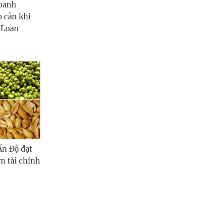
Quảng Ngãi
doanh
o cản khi
Quảng Ninh
 Loan
Quảng Trị
Sơn La
Thanh Hóa
Thái Nguyên
Thừa Thiên Huế
Ấn Độ đạt
Tuyên Quang
m tài chính
Tây Ninh
Vĩnh Long