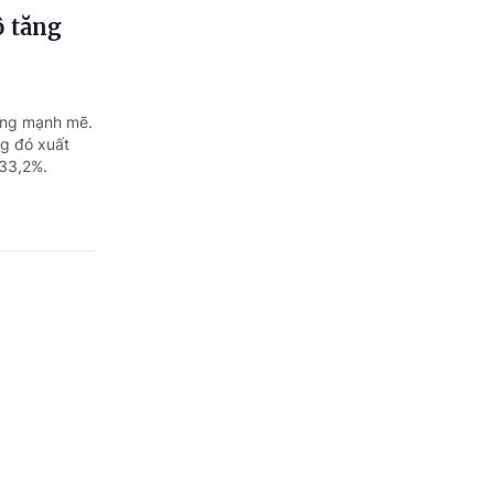
ộ tăng
ởng mạnh mẽ.
ng đó xuất
 33,2%.
ăn Thịnh đã
 chi phí kinh
 tiết...