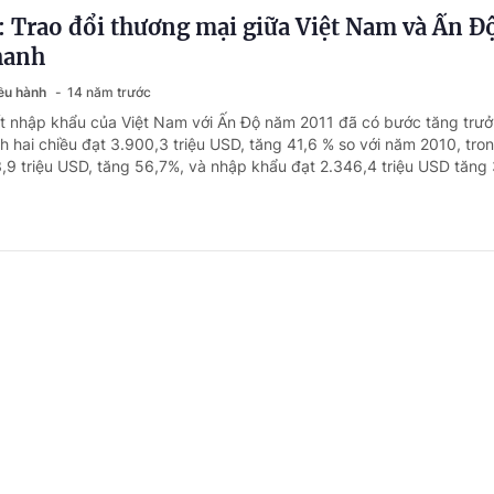
 Trao đổi thương mại giữa Việt Nam và Ấn Đ
hanh
iều hành
14 năm trước
t nhập khẩu của Việt Nam với Ấn Độ năm 2011 đã có bước tăng trư
 hai chiều đạt 3.900,3 triệu USD, tăng 41,6 % so với năm 2010, tro
,9 triệu USD, tăng 56,7%, và nhập khẩu đạt 2.346,4 triệu USD tăng
x triển khai tiết kiệm chi phí kinh doanh
iều hành
14 năm trước
12, Tổng giám đốc Tập đoàn Xăng dầu Việt Nam (Petrolimex) Trần V
ản số 0183/PLX-TCKT yêu cầu tất cả các đơn vị thành viên tiết kiệm
ám đốc Petrolimex đã đưa ra yêu cầu cụ thể đối với từng nội dung cần