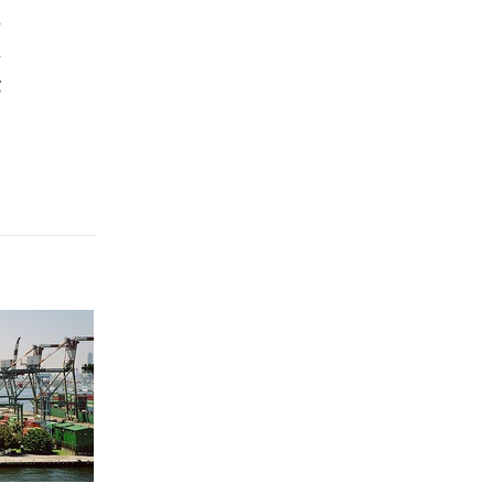
,
Hưng Yên
n
Hải Phòng
g
Khánh Hòa
Lai Châu
Lào Cai
Lâm Đồng
Lạng Sơn
Nghệ An
Ninh Bình
Phú Thọ