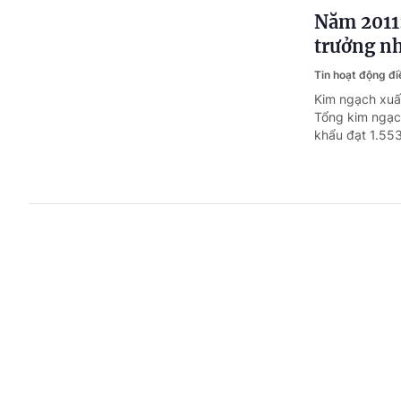
Năm 2011:
trưởng n
Tin hoạt động đ
Kim ngạch xuấ
Tổng kim ngạch
khẩu đạt 1.553
Petrolime
Tin hoạt động đ
Ngày 14.02.20
ban hành văn b
doanh. Tổng gi