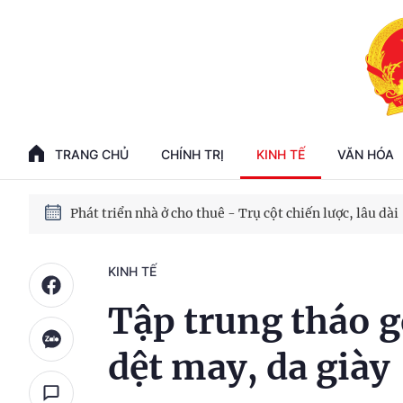
Phát triển kinh tế nhà nước trong kỷ nguyên mới
100 ngày xử lý các điểm nghẽn về chuyển đổi số
TRANG CHỦ
CHÍNH TRỊ
KINH TẾ
VĂN HÓA
Phát triển nhà ở cho thuê - Trụ cột chiến lược, lâu dài
Phát triển kinh tế nhà nước trong kỷ nguyên mới
KINH TẾ
Tập trung tháo 
dệt may, da giày