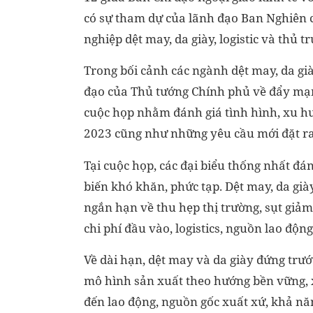
có sự tham dự của lãnh đạo Ban Nghiên cứ
nghiệp dệt may, da giày, logistic và thủ 
Trong bối cảnh các ngành dệt may, da già
đạo của Thủ tướng Chính phủ về đẩy mạn
cuộc họp nhằm đánh giá tình hình, xu hư
2023 cũng như những yêu cầu mới đặt ra 
Tại cuộc họp, các đại biểu thống nhất đán
biến khó khăn, phức tạp. Dệt may, da giày
ngắn hạn về thu hẹp thị trường, sụt giảm
chi phí đầu vào, logistics, nguồn lao động.
Về dài hạn, dệt may và da giày đứng trư
mô hình sản xuất theo hướng bền vững, 
đến lao động, nguồn gốc xuất xứ, khả nă