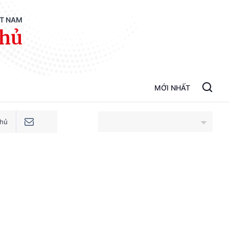
ỆT NAM
phủ
MỚI NHẤT
phủ
An Giang
Bắc Ninh
Cao Bằng