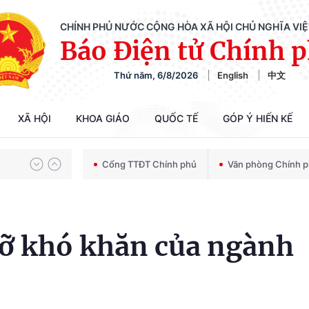
CHÍNH PHỦ NƯỚC CỘNG HÒA XÃ HỘI CHỦ NGHĨA VI
Báo Điện tử Chính 
Thứ năm, 6/8/2026
English
中文
Chiến dịch 500 ngày đêm tìm kiếm, quy tập và xác định danh tính hài cốt liệt sĩ
XÃ HỘI
KHOA GIÁO
QUỐC TẾ
GÓP Ý HIẾN KẾ
Bảo vệ nền tảng tư tưởng của Đảng trong kỷ nguyên phát triển mới
Cổng TTĐT Chính phủ
Văn phòng Chính 
Chiến dịch 500 ngày đêm tìm kiếm, quy tập và xác định danh tính hài cốt liệt sĩ
gỡ khó khăn của ngành