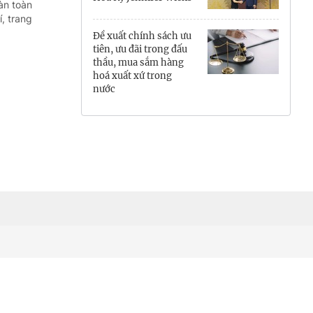
àn toàn
Hưng Yên
, trang
Đề xuất chính sách ưu
Hải Phòng
tiên, ưu đãi trong đấu
thầu, mua sắm hàng
hoá xuất xứ trong
Khánh Hòa
nước
Lai Châu
Lào Cai
Lâm Đồng
Lạng Sơn
Nghệ An
Ninh Bình
Phú Thọ