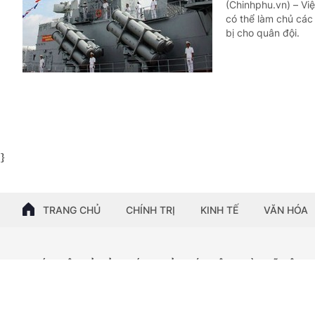
(Chinhphu.vn) – Vi
có thể làm chủ các 
bị cho quân đội.
}
TRANG CHỦ
CHÍNH TRỊ
KINH TẾ
VĂN HÓA
© BÁO ĐIỆN TỬ CỦA CHÍNH PHỦ NƯỚC CỘNG HÒA XÃ HỘI C
Tổng Biên tập: Nguyễn Hồng Sâm
Giấy phép số: 102/GP-BTTTT, cấp ngày 15/04/2024.