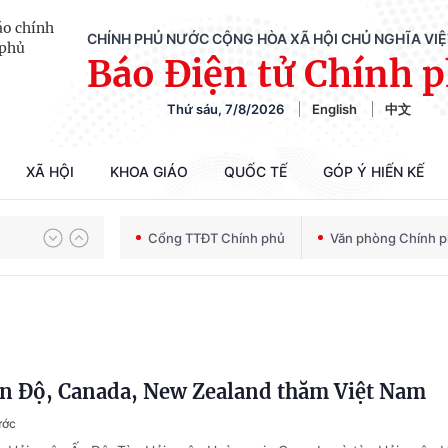
CHÍNH PHỦ NƯỚC CỘNG HÒA XÃ HỘI CHỦ NGHĨA VI
Báo Điện tử Chính 
Chiến dịch 500 ngày đêm tìm kiếm, quy tập và xác định danh tính hài cốt liệt sĩ
Thứ sáu, 7/8/2026
English
中文
Bảo vệ nền tảng tư tưởng của Đảng trong kỷ nguyên phát triển mới
XÃ HỘI
KHOA GIÁO
QUỐC TẾ
GÓP Ý HIẾN KẾ
Cổng TTĐT Chính phủ
Văn phòng Chính 
Chiến dịch 500 ngày đêm tìm kiếm, quy tập và xác định danh tính hài cốt liệt sĩ
n Độ, Canada, New Zealand thăm Việt Nam
ước