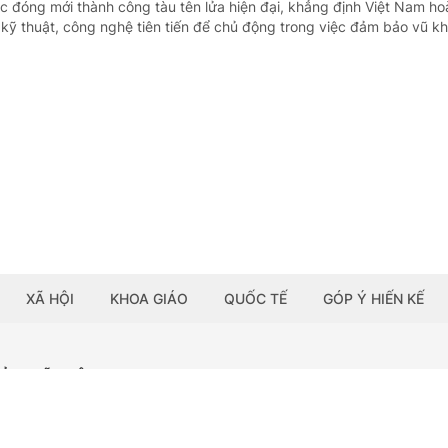
ệc đóng mới thành công tàu tên lửa hiện đại, khẳng định Việt Nam ho
kỹ thuật, công nghệ tiên tiến để chủ động trong việc đảm bảo vũ khí
XÃ HỘI
KHOA GIÁO
QUỐC TẾ
GÓP Ý HIẾN KẾ
HỦ NGHĨA VIỆT NAM
Tải ứng dụng: