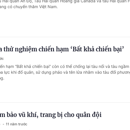
u Hải quân Ấn Độ, Tàu Hải quân Hoàng gia Canada và tàu Hải quân 
ang có chuyến thăm Việt Nam.
 thử nghiệm chiến hạm ‘Bất khả chiến bại’
ước
ến hạm “Bất khả chiến bại” còn có thể chống lại tàu nổi và tàu ngầm
hỏa lực khi đổ quân, sử dụng pháo và tên lửa nhằm vào tàu đối phươ
ng.
 bảo vũ khí, trang bị cho quân đội
ệ
11 năm trước