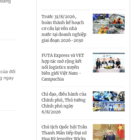
Cà Mau
Hoàng
Cần Thơ
Trước 31/8/2026,
hoàn thành kế hoạch
Điện Biên
cơ cấu lại vốn nhà
nước tại doanh nghiệp
Đà Nẵng
giai đoạn 2026-2030
Đắk Lắk
FUTA Express và VET
hợp tác mở rộng kết
Đồng Nai
nối logistics xuyên
 của đối
biên giới Việt Nam -
ng ngay
Campuchia
Đồng Tháp
Gia Lai
Chỉ đạo, điều hành của
Chính phủ, Thủ tướng
Chính phủ ngày
Hà Nội
6/8/2026
Hồ Chí Minh
Chủ tịch Quốc hội Trần
Thanh Mẫn tiếp Đại sứ
Hà Tĩnh
Hoa Kỳ Jennifer Wicks