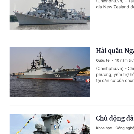
(Chinhphu.vn) – Tà
gia New Zealand đ
Hải quân Nga
Quốc tế
10 năm tr
(Chinhphu.vn) - Chi
phương, yểm trợ 
tại căn cứ của chú
Chủ động đảm
Khoa học - Công ngh