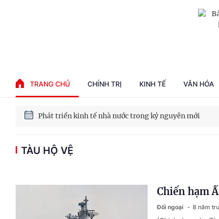
Phát triển kinh tế nhà nước trong kỷ nguyên mới
100 ngày xử lý các điểm nghẽn về chuyển đổi số
TRANG CHỦ
CHÍNH TRỊ
KINH TẾ
VĂN HÓA
Phát triển nhà ở cho thuê - Trụ cột chiến lược, lâu dài
Phát triển kinh tế nhà nước trong kỷ nguyên mới
TÀU HỘ VỆ
Chiến hạm Ấ
Đối ngoại
8 năm tr