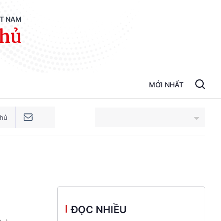
ỆT NAM
phủ
MỚI NHẤT
phủ
An Giang
Bắc Ninh
Cao Bằng
ĐỌC NHIỀU