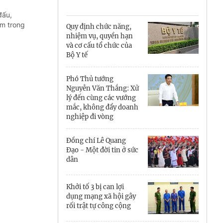
Cà Mau
đấu,
Cần Thơ
âm trong
Quy định chức năng,
nhiệm vụ, quyền hạn
Điện Biên
và cơ cấu tổ chức của
Bộ Y tế
Đà Nẵng
Phó Thủ tướng
Đắk Lắk
Nguyễn Văn Thắng: Xử
lý đến cùng các vướng
Đồng Nai
mắc, không đẩy doanh
nghiệp đi vòng
Đồng Tháp
Đồng chí Lê Quang
Gia Lai
Đạo - Một đời tin ở sức
dân
Hà Nội
Khởi tố 3 bị can lợi
Hồ Chí Minh
dụng mạng xã hội gây
rối trật tự công cộng
Hà Tĩnh