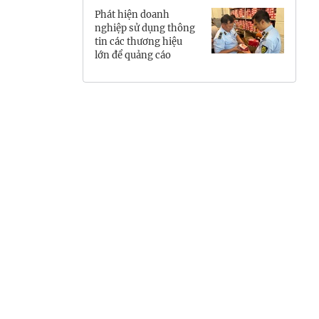
Phát hiện doanh
Hưng Yên
nghiệp sử dụng thông
tin các thương hiệu
Hải Phòng
lớn để quảng cáo
Khánh Hòa
Lai Châu
Lào Cai
Lâm Đồng
Lạng Sơn
Nghệ An
Ninh Bình
Phú Thọ