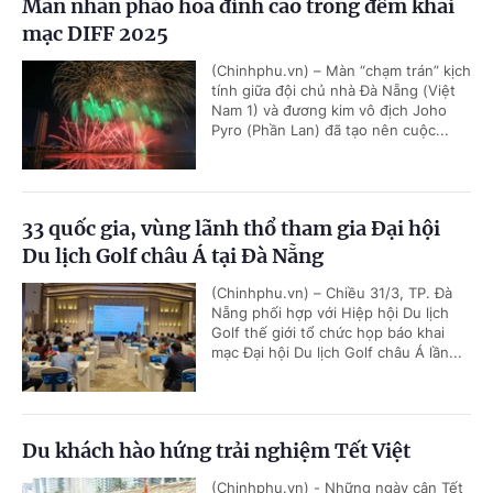
Mãn nhãn pháo hoa đỉnh cao trong đêm khai
mạc DIFF 2025
(Chinhphu.vn) – Màn “chạm trán” kịch
tính giữa đội chủ nhà Đà Nẵng (Việt
Nam 1) và đương kim vô địch Joho
Pyro (Phần Lan) đã tạo nên cuộc...
33 quốc gia, vùng lãnh thổ tham gia Đại hội
Du lịch Golf châu Á tại Đà Nẵng
(Chinhphu.vn) – Chiều 31/3, TP. Đà
Nẵng phối hợp với Hiệp hội Du lịch
Golf thế giới tổ chức họp báo khai
mạc Đại hội Du lịch Golf châu Á lần...
Du khách hào hứng trải nghiệm Tết Việt
(Chinhphu.vn) - Những ngày cận Tết