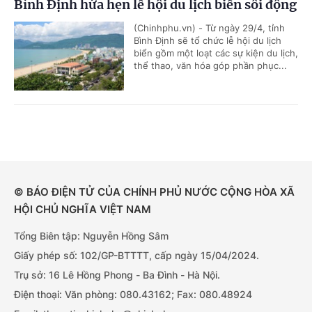
Bình Định hứa hẹn lễ hội du lịch biển sôi động
(Chinhphu.vn) - Từ ngày 29/4, tỉnh
Bình Định sẽ tổ chức lễ hội du lịch
biển gồm một loạt các sự kiện du lịch,
thể thao, văn hóa góp phần phục...
© BÁO ĐIỆN TỬ CỦA CHÍNH PHỦ NƯỚC CỘNG HÒA XÃ
HỘI CHỦ NGHĨA VIỆT NAM
Tổng Biên tập: Nguyễn Hồng Sâm
Giấy phép số: 102/GP-BTTTT, cấp ngày 15/04/2024.
Trụ sở: 16 Lê Hồng Phong - Ba Đình - Hà Nội.
Điện thoại: Văn phòng: 080.43162; Fax: 080.48924