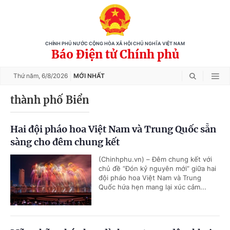
CHÍNH PHỦ NƯỚC CỘNG HÒA XÃ HỘI CHỦ NGHĨA VIỆT NAM
Báo Điện tử Chính phủ
Thứ năm,
6/8/2026
MỚI NHẤT
thành phố Biển
Hai đội pháo hoa Việt Nam và Trung Quốc sẵn
sàng cho đêm chung kết
(Chinhphu.vn) – Đêm chung kết với
chủ đề “Đón kỷ nguyên mới” giữa hai
đội pháo hoa Việt Nam và Trung
Quốc hứa hẹn mang lại xúc cảm...