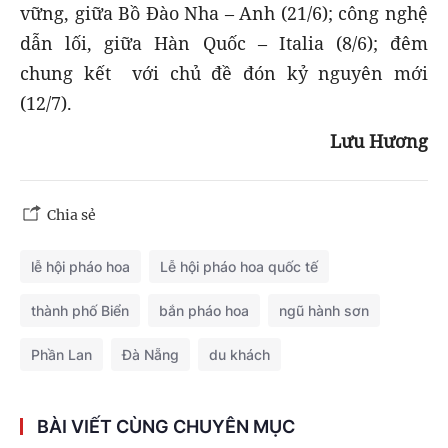
vững, giữa Bồ Đào Nha – Anh (21/6); công nghệ
dẫn lối, giữa Hàn Quốc – Italia (8/6); đêm
chung kết với chủ đề đón kỷ nguyên mới
(12/7).
Lưu Hương
Chia sẻ
lễ hội pháo hoa
Lễ hội pháo hoa quốc tế
thành phố Biển
bắn pháo hoa
ngũ hành sơn
Phần Lan
Đà Nẵng
du khách
BÀI VIẾT CÙNG CHUYÊN MỤC