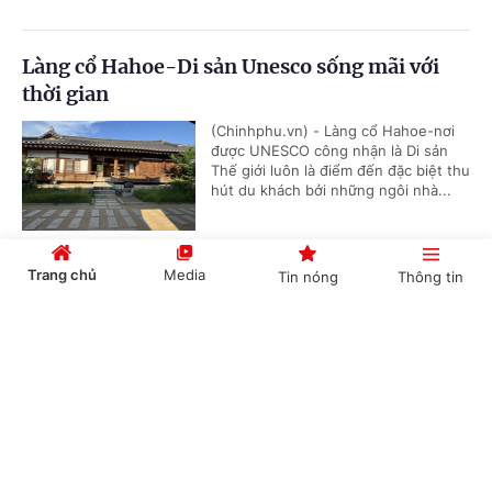
Làng cổ Hahoe-Di sản Unesco sống mãi với
thời gian
(Chinhphu.vn) - Làng cổ Hahoe-nơi
được UNESCO công nhận là Di sản
Thế giới luôn là điểm đến đặc biệt thu
hút du khách bởi những ngôi nhà...
Trang chủ
Media
Tin nóng
Thông tin
Làng Việt Nam (K-Vietnam Valley) – Nơi kết
nối tình hữu nghị gắn bó giữa Việt Nam và
Cổng TTĐT Chính phủ
English
中文
Hàn Quốc
(Chinhphu.vn) - Làng Việt Nam (K-
Vietnam Valley) tại huyện Bonghwa
(tỉnh Gyeongbuk) - nơi duy nhất tại
Hàn Quốc còn lưu lại di tích của...
Chuyên mục