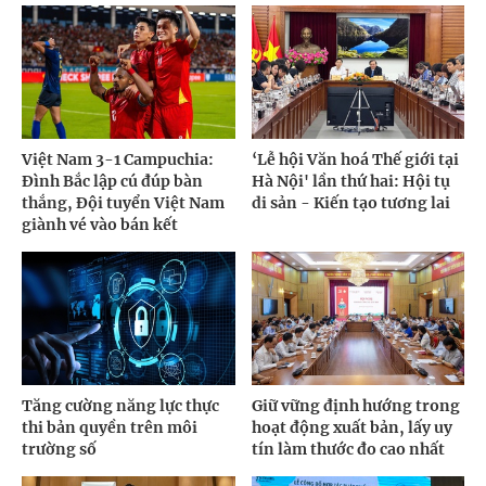
Việt Nam 3-1 Campuchia:
‘Lễ hội Văn hoá Thế giới tại
Đình Bắc lập cú đúp bàn
Hà Nội' lần thứ hai: Hội tụ
thắng, Đội tuyển Việt Nam
di sản - Kiến tạo tương lai
giành vé vào bán kết
Tăng cường năng lực thực
Giữ vững định hướng trong
thi bản quyền trên môi
hoạt động xuất bản, lấy uy
trường số
tín làm thước đo cao nhất