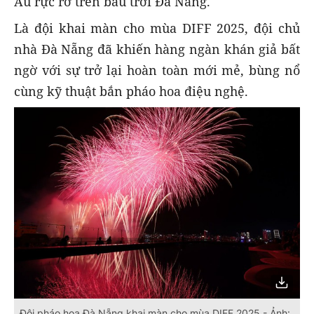
Âu rực rỡ trên bầu trời Đà Nẵng.
Là đội khai màn cho mùa DIFF 2025, đội chủ
nhà Đà Nẵng đã khiến hàng ngàn khán giả bất
ngờ với sự trở lại hoàn toàn mới mẻ, bùng nổ
cùng kỹ thuật bắn pháo hoa điệu nghệ.
Đội pháo hoa Đà Nẵng khai màn cho mùa DIFF 2025 - Ảnh: