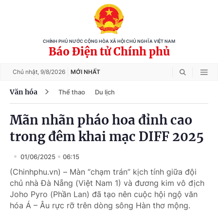
CHÍNH PHỦ NƯỚC CỘNG HÒA XÃ HỘI CHỦ NGHĨA VIỆT NAM
Báo Điện tử Chính phủ
Chủ nhật,
9/8/2026
MỚI NHẤT
Văn hóa
Thể thao
Du lịch
Mãn nhãn pháo hoa đỉnh cao
trong đêm khai mạc DIFF 2025
01/06/2025
06:15
(Chinhphu.vn) – Màn “chạm trán” kịch tính giữa đội
chủ nhà Đà Nẵng (Việt Nam 1) và đương kim vô địch
Joho Pyro (Phần Lan) đã tạo nên cuộc hội ngộ văn
hóa Á – Âu rực rỡ trên dòng sông Hàn thơ mộng.