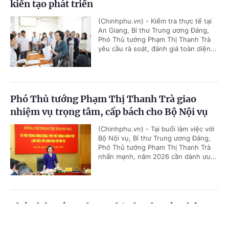
kiến tạo phát triển
(Chinhphu.vn) - Kiểm tra thực tế tại
An Giang, Bí thư Trung ương Đảng,
Phó Thủ tướng Phạm Thị Thanh Trà
yêu cầu rà soát, đánh giá toàn diện...
Phó Thủ tướng Phạm Thị Thanh Trà giao
nhiệm vụ trọng tâm, cấp bách cho Bộ Nội vụ
(Chinhphu.vn) - Tại buổi làm việc với
Bộ Nội vụ, Bí thư Trung ương Đảng,
Phó Thủ tướng Phạm Thị Thanh Trà
nhấn mạnh, năm 2026 cần dành ưu...
Phó Thủ tướng Phạm Thị Thanh Trà: Không
nhất thiết xã nào cũng cần lập thêm phòng
Cổng TTĐT Chính phủ
English
中文