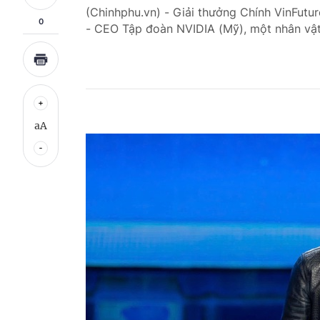
(Chinhphu.vn) - Giải thưởng Chính VinFutu
0
- CEO Tập đoàn NVIDIA (Mỹ), một nhân vật 
aA