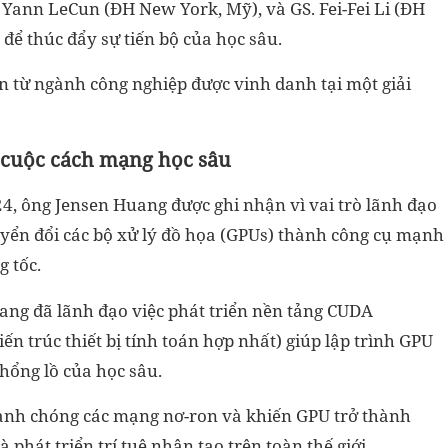
 Yann LeCun (ĐH New York, Mỹ), và GS. Fei-Fei Li (ĐH
để thúc đẩy sự tiến bộ của học sâu.
ến từ ngành công nghiệp được vinh danh tại một giải
 cuộc cách mạng học sâu
4, ông Jensen Huang được ghi nhận vì vai trò lãnh đạo
yển đổi các bộ xử lý đồ họa (GPUs) thành công cụ mạnh
g tốc.
uang đã lãnh đạo việc phát triển nền tảng CUDA
ến trúc thiết bị tính toán hợp nhất) giúp lập trình GPU
khổng lồ của học sâu.
anh chóng các mạng nơ-ron và khiến GPU trở thành
 phát triển trí tuệ nhân tạo trên toàn thế giới.