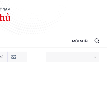
ỆT NAM
phủ
MỚI NHẤT
phủ
An Giang
Bắc Ninh
Cao Bằng