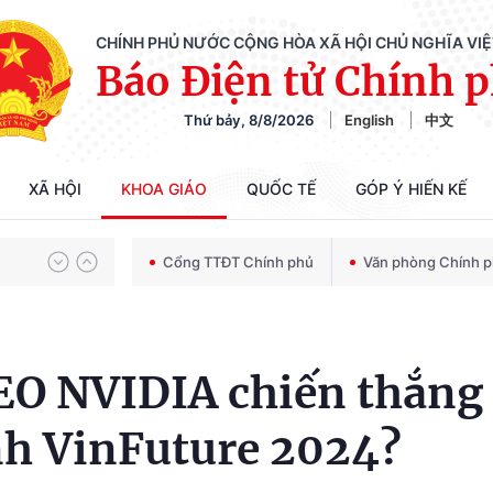
CHÍNH PHỦ NƯỚC CỘNG HÒA XÃ HỘI CHỦ NGHĨA VI
Báo Điện tử Chính 
Thứ bảy, 8/8/2026
English
中文
Chiến dịch 500 ngày đêm tìm kiếm, quy tập và xác định danh tính hài cốt liệt sĩ
XÃ HỘI
KHOA GIÁO
QUỐC TẾ
GÓP Ý HIẾN KẾ
Bảo vệ nền tảng tư tưởng của Đảng trong kỷ nguyên phát triển mới
Cổng TTĐT Chính phủ
Văn phòng Chính 
Chiến dịch 500 ngày đêm tìm kiếm, quy tập và xác định danh tính hài cốt liệt sĩ
CEO NVIDIA chiến thắng
nh VinFuture 2024?