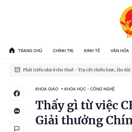
Phát triển kinh tế nhà nước trong kỷ nguyên mới
100 ngày xử lý các điểm nghẽn về chuyển đổi số
TRANG CHỦ
CHÍNH TRỊ
KINH TẾ
VĂN HÓA
Phát triển nhà ở cho thuê - Trụ cột chiến lược, lâu dài
Phát triển kinh tế nhà nước trong kỷ nguyên mới
KHOA GIÁO
KHOA HỌC - CÔNG NGHỆ
Thấy gì từ việc 
Giải thưởng Chí