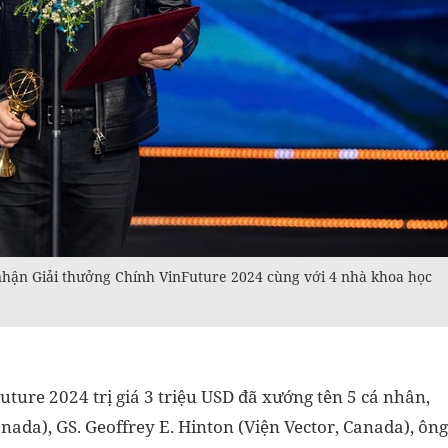
hận Giải thưởng Chính VinFuture 2024 cùng với 4 nhà khoa học
uture 2024 trị giá 3 triệu USD đã xướng tên 5 cá nhân,
ada), GS. Geoffrey E. Hinton (Viện Vector, Canada), ông