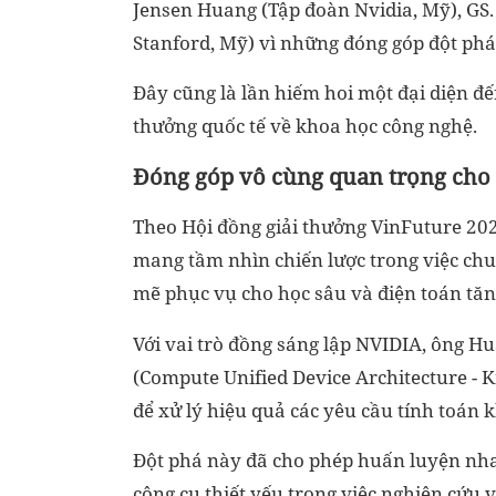
Jensen Huang (Tập đoàn Nvidia, Mỹ), GS.
Stanford, Mỹ) vì những đóng góp đột phá 
Đây cũng là lần hiếm hoi một đại diện đ
thưởng quốc tế về khoa học công nghệ.
Đóng góp vô cùng quan trọng cho
Theo Hội đồng giải thưởng VinFuture 202
mang tầm nhìn chiến lược trong việc chu
mẽ phục vụ cho học sâu và điện toán tăn
Với vai trò đồng sáng lập NVIDIA, ông H
(Compute Unified Device Architecture - Ki
để xử lý hiệu quả các yêu cầu tính toán 
Đột phá này đã cho phép huấn luyện nh
công cụ thiết yếu trong việc nghiên cứu và