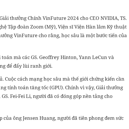
 - Giải thưởng Chính VinFuture 2024 cho CEO NVIDIA, TS.
ghệ Tập đoàn Zoom (Mỹ),
Viện sĩ Viện Hàn lâm Kỹ thuật
thưởng VinFuture cho rằng,
học sâu là một bước tiến của
ài toán mà các GS. Geoffrey Hinton, Yann LeCun và
 để đẩy lùi ranh giới.
đủ. Cuộc cách mạng học sâu mà thế giới chứng kiến cần
ng tính toán tăng tốc (GPU). Chính vì vậy, Giải thưởng
S. Fei-Fei Li, người đã có đóng góp nền tảng cho
óp của ông Jensen Huang, người đã tiên phong đem sức