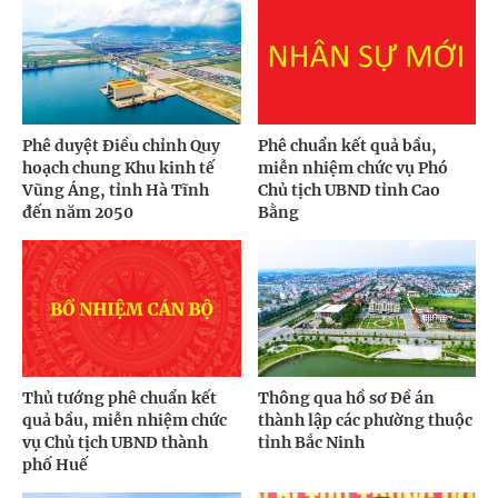
Phê duyệt Điều chỉnh Quy
Phê chuẩn kết quả bầu,
hoạch chung Khu kinh tế
miễn nhiệm chức vụ Phó
Vũng Áng, tỉnh Hà Tĩnh
Chủ tịch UBND tỉnh Cao
đến năm 2050
Bằng
Thủ tướng phê chuẩn kết
Thông qua hồ sơ Đề án
quả bầu, miễn nhiệm chức
thành lập các phường thuộc
vụ Chủ tịch UBND thành
tỉnh Bắc Ninh
phố Huế