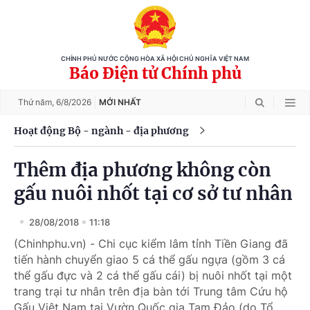
CHÍNH PHỦ NƯỚC CỘNG HÒA XÃ HỘI CHỦ NGHĨA VIỆT NAM
Báo Điện tử Chính phủ
Thứ năm,
6/8/2026
MỚI NHẤT
Hoạt động Bộ - ngành - địa phương
Thêm địa phương không còn
gấu nuôi nhốt tại cơ sở tư nhân
28/08/2018
11:18
(Chinhphu.vn) - Chi cục kiểm lâm tỉnh Tiền Giang đã
tiến hành chuyển giao 5 cá thể gấu ngựa (gồm 3 cá
thể gấu đực và 2 cá thể gấu cái) bị nuôi nhốt tại một
trang trại tư nhân trên địa bàn tới Trung tâm Cứu hộ
Gấu Việt Nam tại Vườn Quốc gia Tam Đảo (do Tổ