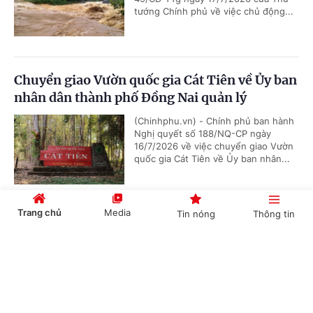
tướng Chính phủ về việc chủ động...
Chuyển giao Vườn quốc gia Cát Tiên về Ủy ban
nhân dân thành phố Đồng Nai quản lý
(Chinhphu.vn) - Chính phủ ban hành
Nghị quyết số 188/NQ-CP ngày
16/7/2026 về việc chuyển giao Vườn
quốc gia Cát Tiên về Ủy ban nhân...
Trang chủ
Media
Tin nóng
Thông tin
Giao bổ sung dự toán chi ngân sách trung
ương, kế hoạch đầu tư công vốn ngân sách
Cổng TTĐT Chính phủ
English
中文
trung ương cho 27 địa phương
(Chinhphu.vn) - Thủ tướng Chính phủ
giao bổ sung dự toán chi ngân sách
trung ương, kế hoạch đầu tư công