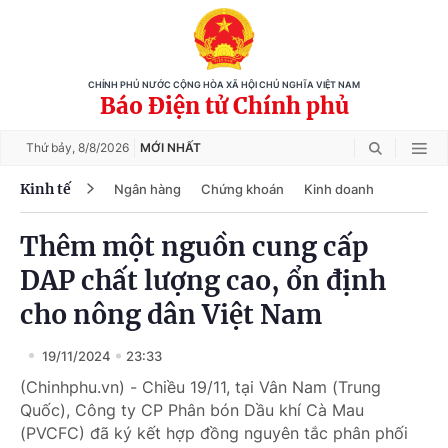
CHÍNH PHỦ NƯỚC CỘNG HÒA XÃ HỘI CHỦ NGHĨA VIỆT NAM
Báo Điện tử Chính phủ
Thứ bảy,
8/8/2026
MỚI NHẤT
Kinh tế
Ngân hàng
Chứng khoán
Kinh doanh
Thêm một nguồn cung cấp
DAP chất lượng cao, ổn định
cho nông dân Việt Nam
19/11/2024
23:33
(Chinhphu.vn) - Chiều 19/11, tại Vân Nam (Trung
Quốc), Công ty CP Phân bón Dầu khí Cà Mau
(PVCFC) đã ký kết hợp đồng nguyên tắc phân phối