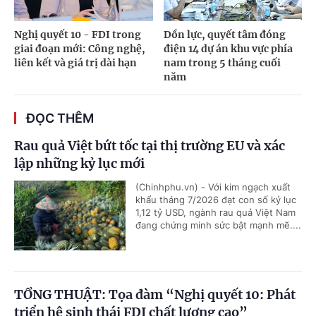
Nghị quyết 10 - FDI trong
Dồn lực, quyết tâm đóng
giai đoạn mới: Công nghệ,
điện 14 dự án khu vực phía
liên kết và giá trị dài hạn
nam trong 5 tháng cuối
năm
ĐỌC THÊM
Rau quả Việt bứt tốc tại thị trường EU và xác
lập những kỷ lục mới
(Chinhphu.vn) - Với kim ngạch xuất
khẩu tháng 7/2026 đạt con số kỷ lục
1,12 tỷ USD, ngành rau quả Việt Nam
đang chứng minh sức bật mạnh mẽ....
TỔNG THUẬT: Tọa đàm “Nghị quyết 10: Phát
triển hệ sinh thái FDI chất lượng cao”