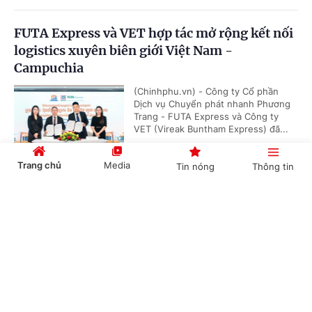
FUTA Express và VET hợp tác mở rộng kết nối
logistics xuyên biên giới Việt Nam -
Campuchia
(Chinhphu.vn) - Công ty Cổ phần
Dịch vụ Chuyển phát nhanh Phương
Trang - FUTA Express và Công ty
VET (Vireak Buntham Express) đã...
Trang chủ
Media
Tin nóng
Thông tin
Doanh nghiệp đồng hành kiến tạo động lực
Cổng TTĐT Chính phủ
English
中文
tăng trưởng bền vững
(Chinhphu.vn) - Sáng 6/8, tại Hưng
Yên, Hội đồng Doanh nghiệp vì sự
phát triển bền vững thuộc Liên đoàn
Thương mại và Công nghiệp Việt...
Chuyên mục