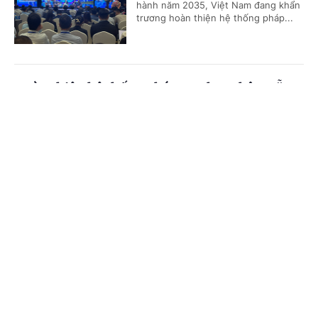
hành năm 2035, Việt Nam đang khẩn
trương hoàn thiện hệ thống pháp...
Hoàn thiện hệ thống pháp quy hạt nhân, sẵn
sàng cho chương trình điện hạt nhân quốc gia
Cổng TTĐT Chính phủ
English
中文
(Chinhphu.vn) - Việt Nam đang bước
vào giai đoạn chuẩn bị quan trọng
Trang chủ
Media
Tin nóng
Thông tin
cho chương trình điện hạt nhân với
yêu cầu cấp thiết về hoàn thiện hạ...
Chuyên mục
Hà Nội ra mắt Hệ sinh thái truyền thông số
CHÍNH TRỊ
KINH TẾ
thống nhất - Bước đột phá trong quản trị số và
phục vụ nhân dân
VĂN HÓA
XÃ HỘI
(Chinhphu.vn) - Ngày 30/7/2026,
KHOA GIÁO
QUỐC TẾ
UBND TP. Hà Nội tổ chức Lễ ra mắt