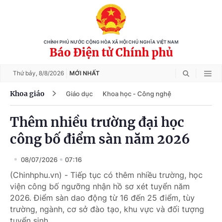
CHÍNH PHỦ NƯỚC CỘNG HÒA XÃ HỘI CHỦ NGHĨA VIỆT NAM
Báo Điện tử Chính phủ
Thứ bảy,
8/8/2026
MỚI NHẤT
Khoa giáo
Giáo dục
Khoa học - Công nghệ
Thêm nhiều trường đại học
công bố điểm sàn năm 2026
08/07/2026
07:16
(Chinhphu.vn) - Tiếp tục có thêm nhiều trường, học
viện công bố ngưỡng nhận hồ sơ xét tuyển năm
2026. Điểm sàn dao động từ 16 đến 25 điểm, tùy
trường, ngành, cơ sở đào tạo, khu vực và đối tượng
tuyển sinh.