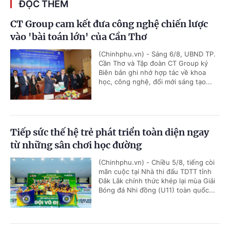
ĐỌC THÊM
CT Group cam kết đưa công nghệ chiến lược
vào 'bài toán lớn' của Cần Thơ
(Chinhphu.vn) - Sáng 6/8, UBND TP.
Cần Thơ và Tập đoàn CT Group ký
Biên bản ghi nhớ hợp tác về khoa
học, công nghệ, đổi mới sáng tạo...
Tiếp sức thế hệ trẻ phát triển toàn diện ngay
từ những sân chơi học đường
(Chinhphu.vn) - Chiều 5/8, tiếng còi
mãn cuộc tại Nhà thi đấu TDTT tỉnh
Đắk Lắk chính thức khép lại mùa Giải
Bóng đá Nhi đồng (U11) toàn quốc...