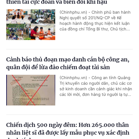
thiên tai cực đoan và biến đổi khí hậu
(Chinhphu.vn) - Chính phủ ban hành
Nghị quyết số 201/NQ-CP về Kế
hoạch hành động thực hiện kết luận
của đồng chí Tổng Bí thư, Chủ tịch...
Cảnh báo thủ đoạn mạo danh cán bộ công an,
quân đội để lừa đảo chiếm đoạt tài sản
(Chinhphu.vn) - Công an tỉnh Quảng
Trị khuyến cáo người dân, chủ các cơ
sở kinh doanh cần cảnh giác khi nhận
các lời mời, đơn hàng từ người lạ tự...
Chiến dịch 500 ngày đêm: Hơn 265.000 thân
nhân liệt sĩ đã được lấy mẫu phục vụ xác định