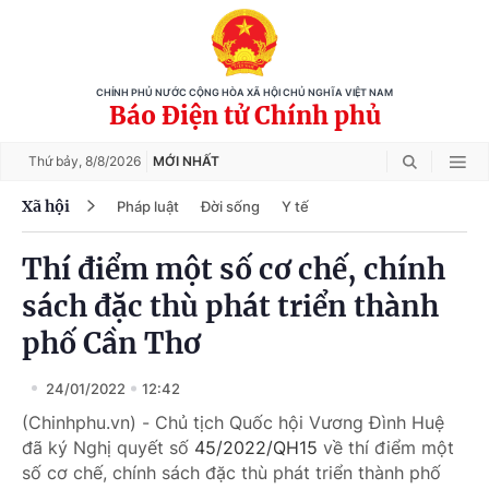
CHÍNH PHỦ NƯỚC CỘNG HÒA XÃ HỘI CHỦ NGHĨA VIỆT NAM
Báo Điện tử Chính phủ
Thứ bảy,
8/8/2026
MỚI NHẤT
Xã hội
Pháp luật
Đời sống
Y tế
Thí điểm một số cơ chế, chính
sách đặc thù phát triển thành
phố Cần Thơ
24/01/2022
12:42
(Chinhphu.vn) - Chủ tịch Quốc hội Vương Đình Huệ
đã ký Nghị quyết số
45/2022/QH15
về thí điểm một
số cơ chế, chính sách đặc thù phát triển thành phố