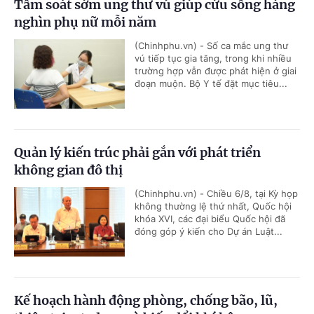
Tầm soát sớm ung thư vú giúp cứu sống hàng
nghìn phụ nữ mỗi năm
(Chinhphu.vn) - Số ca mắc ung thư
vú tiếp tục gia tăng, trong khi nhiều
trường hợp vẫn được phát hiện ở giai
đoạn muộn. Bộ Y tế đặt mục tiêu...
Quản lý kiến trúc phải gắn với phát triển
không gian đô thị
(Chinhphu.vn) - Chiều 6/8, tại Kỳ họp
không thường lệ thứ nhất, Quốc hội
khóa XVI, các đại biểu Quốc hội đã
đóng góp ý kiến cho Dự án Luật...
Kế hoạch hành động phòng, chống bão, lũ,