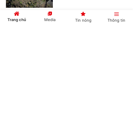
Trang chủ
Media
Tin nóng
Thông tin
Cắt giảm thủ tục, chuyển sang hậu kiểm trong
lĩnh vực bưu chính, đo lường
Cổng TTĐT Chính phủ
English
中文
(Chinhphu.vn) - Hai dự án luật mang
tính then chốt, tác động sâu rộng
đến đời sống xã hội và hoạt động sản
xuất kinh doanh của cộng đồng...
Chuyên mục
Việt Nam lần đầu phẫu thuật ung thư bằng hai
CHÍNH TRỊ
KINH TẾ
'siêu robot' của Mỹ cùng lúc
VĂN HÓA
XÃ HỘI
(Chinhphu.vn) - Bệnh viện Tâm Anh
vừa ghi dấu cột mốc mới cho ngoại
KHOA GIÁO
QUỐC TẾ
khoa Việt Nam, tiên phong dùng 2
"siêu robot" thế hệ mới trong cùng...
GÓP Ý HIẾN KẾ