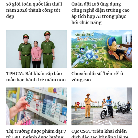
sở giỏi toàn quốc lần thứ I
Quân đội 108 ứng dụng
năm 2026 thành công tốt
công nghệ điện trường cao
đẹp
áp tích hợp AI trong phục
hồi chức năng
TPHCM: Bắt khẩn cấp bảo
Chuyển đổi số ‘bén rễ’ ở
mẫu bạo hành trẻ mầm non
vùng cao
Thị trường dược phẩm đạt 7
Cục CSGT triển khai chiến
tỷ USD, ngành dược hướng
dịch đào tạo kỹ năng lái xe