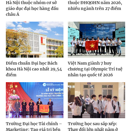
Hà Nội thuộc nhóm cơ sở
thuộc ĐHQGHN năm 2026,
giáo dục đại học hàng đầu
nhiều ngành trên 27 điểm
châu Á
Điểm chuẩn Đại học Bách
Việt Nam giành 7 huy
khoa Hà Nội cao nhất 29,54
chương tại Olympic Trí tuệ
điểm
nhân tạo quốc tế 2026
Trường Đại học Tài chính –
Trường học sau sắp xếp:
Marketing: Tạo giá trị bền
Thay đổi lớn nhất nằm ở