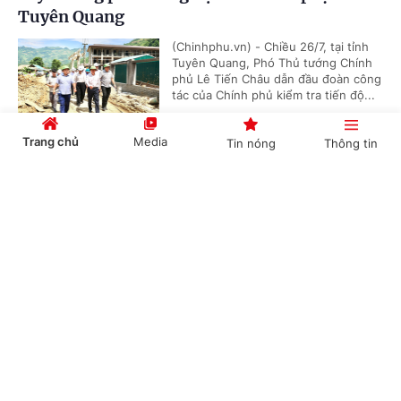
Tuyên Quang
(Chinhphu.vn) - Chiều 26/7, tại tỉnh
Tuyên Quang, Phó Thủ tướng Chính
phủ Lê Tiến Châu dẫn đầu đoàn công
tác của Chính phủ kiểm tra tiến độ...
Trang chủ
Media
Tin nóng
Thông tin
Tiếp tục hoàn thiện một kỳ thi chuẩn hóa
Cổng TTĐT Chính phủ
English
中文
quốc gia
(Chinhphu.vn) - Triển khai chủ trương
tại Nghị quyết số 29-NQ/TW của Ban
Chấp hành Trung ương về đổi mới
căn bản, toàn diện giáo dục, đào...
Chuyên mục
CHÍNH TRỊ
KINH TẾ
Nhiều điểm mới trong quy định về bảo đảm
chất lượng giáo dục
VĂN HÓA
XÃ HỘI