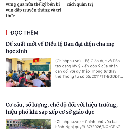
vững qua nửa thế kỷ bền bỉ
cách quản trị
vun đắp truyền thống và tri
thức
ĐỌC THÊM
Đề xuất mới về Điều lệ Ban đại diện cha mẹ
học sinh
(Chinhphu.vn) - Bộ Giáo dục và Đào
tạo đang lấy ý kiến góp ý của nhân
dân đối với dự thảo Thông tư thay
thế Thông tư số 55/2011/TT-BGDĐT...
Cơ cấu, số lượng, chế độ đối với hiệu trưởng,
hiệu phó khi sắp xếp cơ sở giáo dục
(Chinhphu.vn) - Chính phủ vừa ban
hành Nghị quyết 37/2026/NQ-CP về