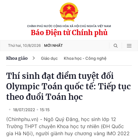
CHÍNH PHỦ NƯỚC CỘNG HÒA XÃ HỘI CHỦ NGHĨA VIỆT NAM
Báo Điện tử Chính phủ
Thứ hai,
10/8/2026
MỚI NHẤT
Khoa giáo
Giáo dục
Khoa học - Công nghệ
Thí sinh đạt điểm tuyệt đối
Olympic Toán quốc tế: Tiếp tục
theo đuổi Toán học
18/07/2022
15:15
(Chinhphu.vn) - Ngô Quý Đăng, học sinh lớp 12
Trường THPT chuyên Khoa học tự nhiên (ĐH Quốc
gia Hà Nội), người giành huy chương vàng IMO 2022