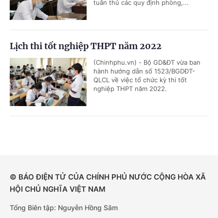
tuân thủ các quy định phòng,...
Lịch thi tốt nghiệp THPT năm 2022
(Chinhphu.vn) - Bộ GD&ĐT vừa ban
hành hướng dẫn số 1523/BGDĐT-
QLCL về việc tổ chức kỳ thi tốt
nghiệp THPT năm 2022.
© BÁO ĐIỆN TỬ CỦA CHÍNH PHỦ NƯỚC CỘNG HÒA XÃ
HỘI CHỦ NGHĨA VIỆT NAM
Tổng Biên tập: Nguyễn Hồng Sâm