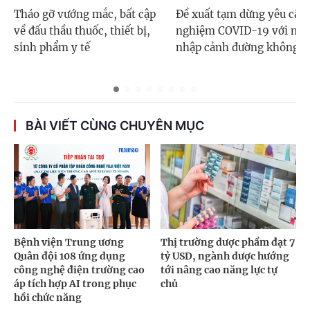
Tháo gỡ vướng mắc, bất cập
Đề xuất tạm dừng yêu cầu 
về đấu thầu thuốc, thiết bị,
nghiệm COVID-19 với ngư
sinh phẩm y tế
nhập cảnh đường không
BÀI VIẾT CÙNG CHUYÊN MỤC
Bệnh viện Trung ương
Thị trường dược phẩm đạt 7
Quân đội 108 ứng dụng
tỷ USD, ngành dược hướng
công nghệ điện trường cao
tới nâng cao năng lực tự
áp tích hợp AI trong phục
chủ
hồi chức năng