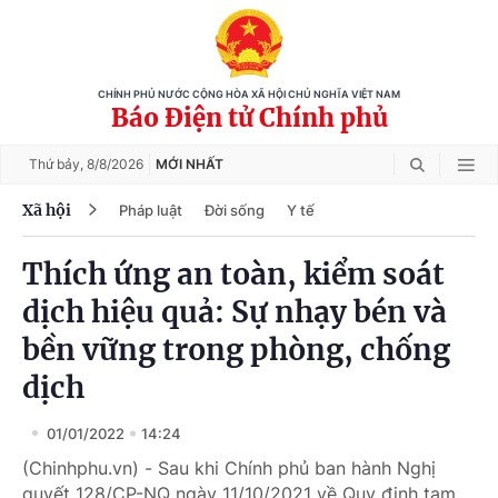
CHÍNH PHỦ NƯỚC CỘNG HÒA XÃ HỘI CHỦ NGHĨA VIỆT NAM
Báo Điện tử Chính phủ
Thứ bảy,
8/8/2026
MỚI NHẤT
Xã hội
Pháp luật
Đời sống
Y tế
Thích ứng an toàn, kiểm soát
dịch hiệu quả: Sự nhạy bén và
bền vững trong phòng, chống
dịch
01/01/2022
14:24
(Chinhphu.vn) - Sau khi Chính phủ ban hành Nghị
quyết 128/CP-NQ ngày 11/10/2021 về Quy định tạm