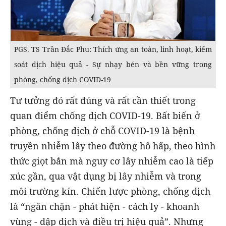
PGS. TS Trần Đắc Phu: Thích ứng an toàn, linh hoạt, kiểm
soát dịch hiệu quả - Sự nhạy bén và bền vững trong
phòng, chống dịch COVID-19
Tư tưởng đó rất đúng và rất cần thiết trong
quan điểm chống dịch COVID-19. Bất biến ở
phòng, chống dịch ở chỗ COVID-19 là bệnh
truyền nhiễm lây theo đường hô hấp, theo hình
thức giọt bắn mà nguy cơ lây nhiễm cao là tiếp
xúc gần, qua vật dụng bị lây nhiễm và trong
môi trường kín. Chiến lược phòng, chống dịch
là “ngăn chặn - phát hiện - cách ly - khoanh
vùng - dập dịch và điều trị hiệu quả”. Nhưng