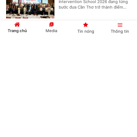
Intervention School 2026 đang từng
bước đưa Cần Thơ trở thành điểm...
Trang chủ
Media
Tin nóng
Thông tin
Đề xuất chính sách khuyến khích, khen
thưởng đối với tập thể, cá nhân thực hiện tốt
Cổng TTĐT Chính phủ
English
中文
công tác dân số
(Chinhphu.vn) - Bộ Y tế đang lấy ý
kiến đối với dự thảo Thông tư hướng
dẫn một số nội dung chính sách
khuyến khích, khen thưởng, hỗ trợ...
Chuyên mục
CHÍNH TRỊ
KINH TẾ
Triển khai chiến dịch 90 ngày làm sạch,
chuẩn hóa dữ chuyên ngành y tế
VĂN HÓA
XÃ HỘI
(Chinhphu.vn) – Trong 90 ngày từ
KHOA GIÁO
QUỐC TẾ
tháng 7-9/2026, Bộ Y tế triển khai