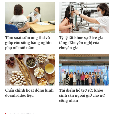
Tầm soát sớm ung thư vú
Tỷ lệ tật khúc xạ ở trẻ gia
giúp cứu sống hàng nghìn
tăng: Khuyến nghị của
phụ nữ mỗi năm
chuyên gia
Chấn chỉnh hoạt động kinh
Thí điểm hỗ trợ sức khỏe
doanh dược liệu
sinh sản ngoài giờ cho nữ
công nhân