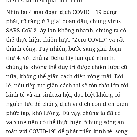
kiểm soát hiệu quả dịch bệnh”.
Nhìn lại 4 giai đoạn dịch COVID – 19 bùng
phát, rõ ràng ở 3 giai đoạn đầu, chủng virus
SARS-CoV-2 lây lan không nhanh, chúng ta có
thể thực hiện chiến lược “Zero COVID” và rất
thành công. Tuy nhiên, bước sang giai đoạn
thứ 4, với chủng Delta lây lan quá nhanh,
chúng ta không thể duy trì được chiến lược cũ
nữa, không thể giãn cách diện rộng mãi. Bởi
lẽ, nếu tiếp tục giãn cách thì sẽ tổn thất lớn tới
kinh tế và an sinh xã hội, đặc biệt không có
nguồn lực để chống dịch vì dịch còn diễn biến
phức tạp, khó lường. Dù vậy, chúng ta đã có
vaccine nên có thể thực hiện “chung sống an
toàn với COVID-19” để phát triển kinh tế, song