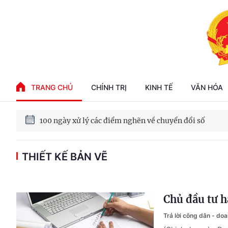
Phát triển kinh tế nhà nước trong kỷ nguyên mới
TRANG CHỦ
CHÍNH TRỊ
KINH TẾ
VĂN HÓA
100 ngày xử lý các điểm nghẽn về chuyển đổi số
THIẾT KẾ BẢN VẼ
Phát triển nhà ở cho thuê - Trụ cột chiến lược, lâu dài
Phát triển kinh tế nhà nước trong kỷ nguyên mới
Chủ đầu tư h
Trả lời công dân - do