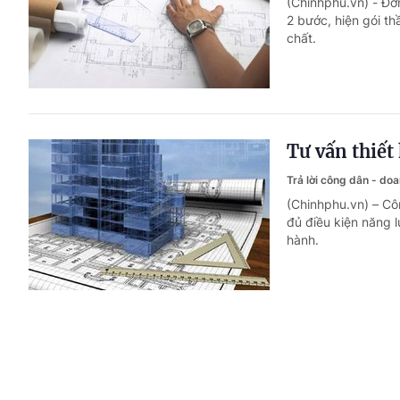
(Chinhphu.vn) - Đơn
2 bước, hiện gói th
chất.
Tư vấn thiết
Trả lời công dân - do
(Chinhphu.vn) – Côn
đủ điều kiện năng 
hành.