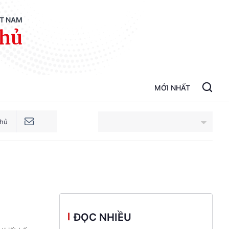
ỆT NAM
phủ
MỚI NHẤT
phủ
An Giang
Bắc Ninh
Cao Bằng
ĐỌC NHIỀU