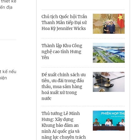
Cà Mau
thiết kế
đến địa
Cần Thơ
Chủ tịch Quốc hội Trần
Thanh Mẫn tiếp Đại sứ
Điện Biên
Hoa Kỳ Jennifer Wicks
Đà Nẵng
Thành lập Khu Công
nghệ cao tỉnh Hưng
Đắk Lắk
Yên
Đồng Nai
t kế nếu
Đề xuất chính sách ưu
hiện
Đồng Tháp
tiên, ưu đãi trong đấu
thầu, mua sắm hàng
hoá xuất xứ trong
Gia Lai
nước
Hà Nội
Thủ tướng Lê Minh
Hưng: Xây dựng
Hồ Chí Minh
Khung bảo đảm an
ninh AI quốc gia và
Hà Tĩnh
năng lực chuyên trách