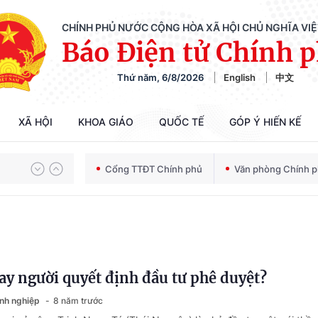
CHÍNH PHỦ NƯỚC CỘNG HÒA XÃ HỘI CHỦ NGHĨA VI
Báo Điện tử Chính 
Thứ năm, 6/8/2026
English
中文
XÃ HỘI
KHOA GIÁO
QUỐC TẾ
GÓP Ý HIẾN KẾ
Chiến dịch 500 ngày đêm tìm kiếm, quy tập và xác định danh tính hài cốt liệt sĩ
Cổng TTĐT Chính phủ
Văn phòng Chính 
Bảo vệ nền tảng tư tưởng của Đảng trong kỷ nguyên phát triển mới
ay người quyết định đầu tư phê duyệt?
Chiến dịch 500 ngày đêm tìm kiếm, quy tập và xác định danh tính hài cốt liệt sĩ
anh nghiệp
8 năm trước