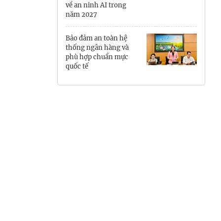
về an ninh AI trong
Hưng Yên
năm 2027
Hải Phòng
Bảo đảm an toàn hệ
thống ngân hàng và
Khánh Hòa
phù hợp chuẩn mực
quốc tế
Lai Châu
Lào Cai
Lâm Đồng
Lạng Sơn
Nghệ An
Ninh Bình
Phú Thọ