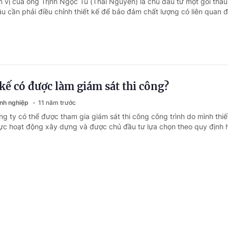
 vị của ông Trịnh Ngọc Tú (Thái Nguyên) là chủ đầu tư một gói thầu 
ầu cần phải điều chỉnh thiết kế để bảo đảm chất lượng có liên quan 
 kế có được làm giám sát thi công?
anh nghiệp
11 năm trước
g ty có thể được tham gia giám sát thi công công trình do mình thiế
lực hoạt động xây dựng và được chủ đầu tư lựa chọn theo quy định 