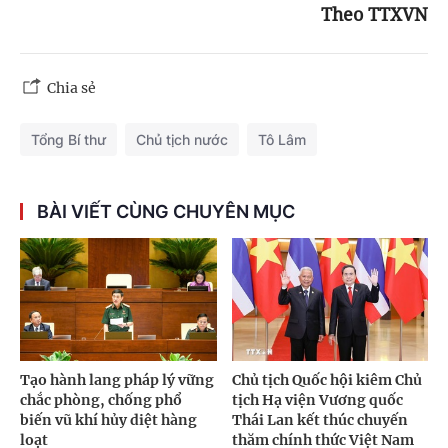
Theo TTXVN
Chia sẻ
Tổng Bí thư
Chủ tịch nước
Tô Lâm
BÀI VIẾT CÙNG CHUYÊN MỤC
Tạo hành lang pháp lý vững
Chủ tịch Quốc hội kiêm Chủ
chắc phòng, chống phổ
tịch Hạ viện Vương quốc
biến vũ khí hủy diệt hàng
Thái Lan kết thúc chuyến
loạt
thăm chính thức Việt Nam