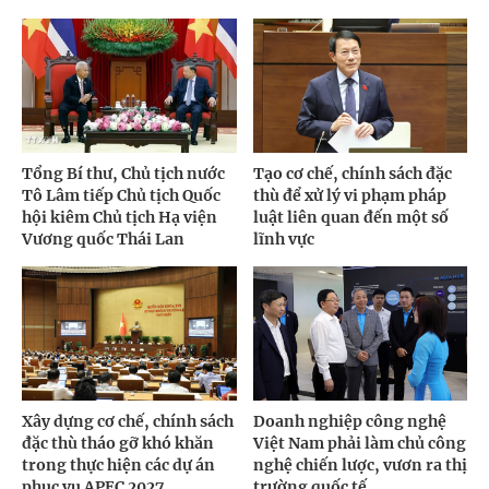
Tổng Bí thư, Chủ tịch nước
Tạo cơ chế, chính sách đặc
Tô Lâm tiếp Chủ tịch Quốc
thù để xử lý vi phạm pháp
hội kiêm Chủ tịch Hạ viện
luật liên quan đến một số
Vương quốc Thái Lan
lĩnh vực
Xây dựng cơ chế, chính sách
Doanh nghiệp công nghệ
đặc thù tháo gỡ khó khăn
Việt Nam phải làm chủ công
trong thực hiện các dự án
nghệ chiến lược, vươn ra thị
phục vụ APEC 2027
trường quốc tế