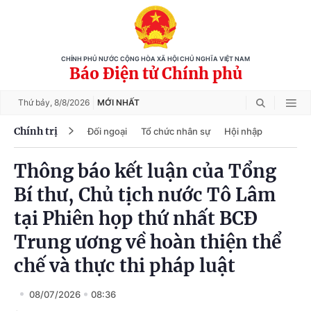
CHÍNH PHỦ NƯỚC CỘNG HÒA XÃ HỘI CHỦ NGHĨA VIỆT NAM
Báo Điện tử Chính phủ
Thứ bảy,
8/8/2026
MỚI NHẤT
Chính trị
Đối ngoại
Tổ chức nhân sự
Hội nhập
Thông báo kết luận của Tổng
Bí thư, Chủ tịch nước Tô Lâm
tại Phiên họp thứ nhất BCĐ
Trung ương về hoàn thiện thể
chế và thực thi pháp luật
08/07/2026
08:36