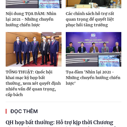
Nội dung TỌA ĐÀM: Nhìn
Các chính sách hỗ trợ rất
lại 2021 - Những chuyển
quan trọng để quyết liệt
hướng chiến lược
phục hồi tăng trưởng
TỔNG THUẬT: Quốc hội
Tọa đàm 'Nhìn lại 2021 -
khai mạc kỳ họp bất
Những chuyển hướng chiến
thường, xem xét quyết định
lược'
nhiều vấn đề quan trọng,
cấp bách
ĐỌC THÊM
QH họp bất thường: Hỗ trợ kịp thời Chương