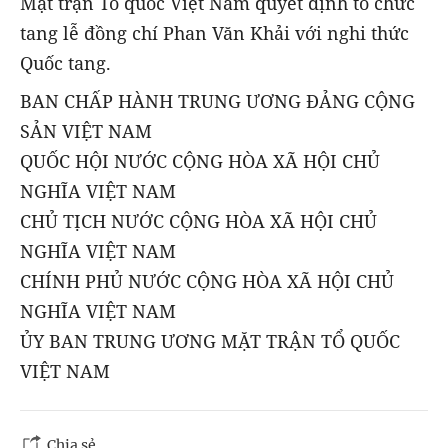
Mặt trận Tổ quốc Việt Nam quyết định tổ chức
tang lễ đồng chí Phan Văn Khải với nghi thức
Quốc tang.
BAN CHẤP HÀNH TRUNG ƯƠNG ĐẢNG CỘNG
SẢN VIỆT NAM
QUỐC HỘI NƯỚC CỘNG HÒA XÃ HỘI CHỦ
NGHĨA VIỆT NAM
CHỦ TỊCH NƯỚC CỘNG HÒA XÃ HỘI CHỦ
NGHĨA VIỆT NAM
CHÍNH PHỦ NƯỚC CỘNG HÒA XÃ HỘI CHỦ
NGHĨA VIỆT NAM
ỦY BAN TRUNG ƯƠNG MẶT TRẬN TỔ QUỐC
VIỆT NAM
Chia sẻ