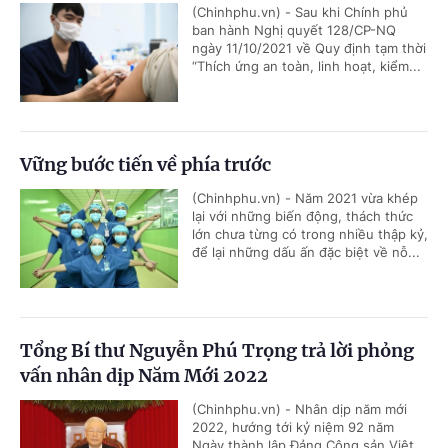
(Chinhphu.vn) - Sau khi Chính phủ
ban hành Nghị quyết 128/CP-NQ
ngày 11/10/2021 về Quy định tạm thời
“Thích ứng an toàn, linh hoạt, kiểm...
Vững bước tiến về phía trước
(Chinhphu.vn) - Năm 2021 vừa khép
lại với những biến động, thách thức
lớn chưa từng có trong nhiều thập kỷ,
để lại những dấu ấn đặc biệt về nỗ...
Tổng Bí thư Nguyễn Phú Trọng trả lời phỏng
vấn nhân dịp Năm Mới 2022
(Chinhphu.vn) - Nhân dịp năm mới
2022, hướng tới kỷ niệm 92 năm
Ngày thành lập Đảng Cộng sản Việt