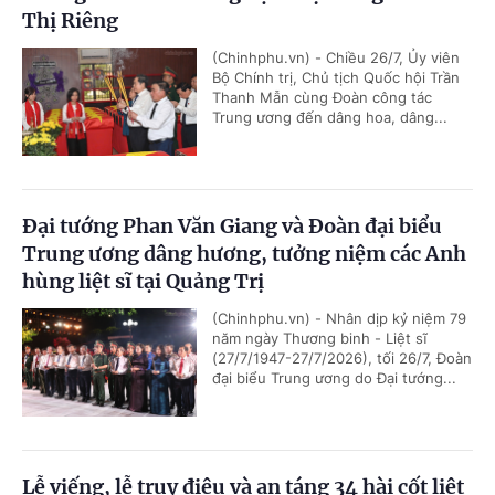
Thị Riêng
(Chinhphu.vn) - Chiều 26/7, Ủy viên
Bộ Chính trị, Chủ tịch Quốc hội Trần
Thanh Mẫn cùng Đoàn công tác
Trung ương đến dâng hoa, dâng...
Đại tướng Phan Văn Giang và Đoàn đại biểu
Trung ương dâng hương, tưởng niệm các Anh
hùng liệt sĩ tại Quảng Trị
(Chinhphu.vn) - Nhân dịp kỷ niệm 79
năm ngày Thương binh - Liệt sĩ
(27/7/1947-27/7/2026), tối 26/7, Đoàn
đại biểu Trung ương do Đại tướng...
Lễ viếng, lễ truy điệu và an táng 34 hài cốt liệt