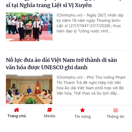
sĩ tại Nghĩa trang Liệt sĩ Vị Xuyên
(Chinhphu.vn) - Ngày 26/7, nhân dịp
kỷ niệm 79 năm ngày Thương binh-
Liệt sĩ (27/7/1947-27/7/2026); thực
hiện đạo lý "Uống nước nhớ...
Nỗ lực đưa áo dài Việt Nam trở thành di sản
văn hóa được UNESCO ghi danh
(Chinhphu.vn) - Phó Thủ tướng Phạm
Thị Thanh Trà đề nghị Hiệp hội Văn
hóa Áo dài Việt Nam phối hợp với Bộ
Văn hóa, Thể thao và Du lịch đẩy...
Trang chủ
Media
Tin nóng
Thông tin
Phó Thủ tướng Lê Tiến Châu kiểm tra tiến độ
xây trường phổ thông nội trú liên cấp tại
Cổng TTĐT Chính phủ
English
中文