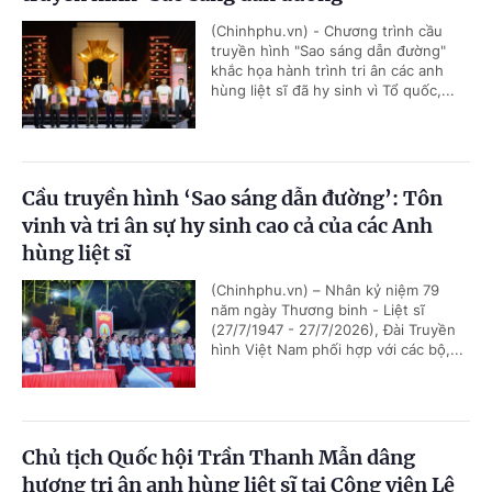
(Chinhphu.vn) - Chương trình cầu
truyền hình "Sao sáng dẫn đường"
khắc họa hành trình tri ân các anh
hùng liệt sĩ đã hy sinh vì Tổ quốc,...
Cầu truyền hình ‘Sao sáng dẫn đường’: Tôn
vinh và tri ân sự hy sinh cao cả của các Anh
hùng liệt sĩ
(Chinhphu.vn) – Nhân kỷ niệm 79
năm ngày Thương binh - Liệt sĩ
(27/7/1947 - 27/7/2026), Đài Truyền
hình Việt Nam phối hợp với các bộ,...
Chủ tịch Quốc hội Trần Thanh Mẫn dâng
hương tri ân anh hùng liệt sĩ tại Công viên Lê