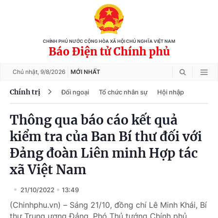
CHÍNH PHỦ NƯỚC CỘNG HÒA XÃ HỘI CHỦ NGHĨA VIỆT NAM
Báo Điện tử Chính phủ
Chủ nhật,
9/8/2026
MỚI NHẤT
Chính trị
Đối ngoại
Tổ chức nhân sự
Hội nhập
Thông qua báo cáo kết quả
kiểm tra của Ban Bí thư đối với
Đảng đoàn Liên minh Hợp tác
xã Việt Nam
21/10/2022
13:49
(Chinhphu.vn) – Sáng 21/10, đồng chí Lê Minh Khái, Bí
thư Trung ương Đảng, Phó Thủ tướng Chính phủ,