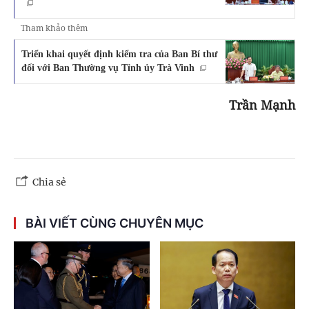
Tham khảo thêm
Triển khai quyết định kiểm tra của Ban Bí thư
đối với Ban Thường vụ Tỉnh ủy Trà Vinh
Trần Mạnh
Chia sẻ
BÀI VIẾT CÙNG CHUYÊN MỤC