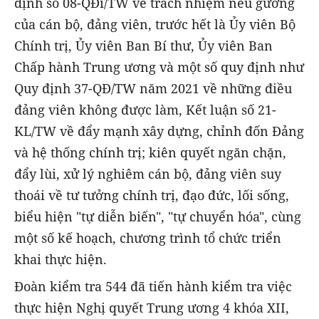
định số 08-QĐi/TW về trách nhiệm nêu gương
của cán bộ, đảng viên, trước hết là Ủy viên Bộ
Chính trị, Ủy viên Ban Bí thư, Ủy viên Ban
Chấp hành Trung ương và một số quy định như
Quy định 37-QĐ/TW năm 2021 về những điều
đảng viên không được làm, Kết luận số 21-
KL/TW về đẩy mạnh xây dựng, chỉnh đốn Đảng
và hệ thống chính trị; kiên quyết ngăn chặn,
đẩy lùi, xử lý nghiêm cán bộ, đảng viên suy
thoái về tư tưởng chính trị, đạo đức, lối sống,
biểu hiện "tự diễn biến", "tự chuyển hóa", cùng
một số kế hoạch, chương trình tổ chức triển
khai thực hiện.
Đoàn kiểm tra 544 đã tiến hành kiểm tra việc
thực hiện Nghị quyết Trung ương 4 khóa XII,