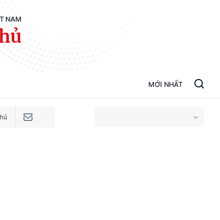
ỆT NAM
phủ
MỚI NHẤT
phủ
An Giang
Bắc Ninh
Cao Bằng