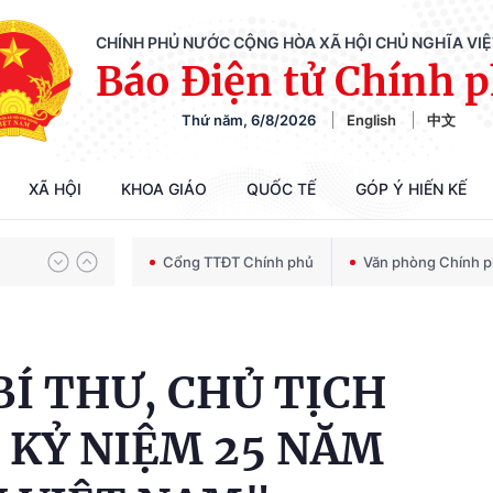
CHÍNH PHỦ NƯỚC CỘNG HÒA XÃ HỘI CHỦ NGHĨA VI
Báo Điện tử Chính 
Thứ năm, 6/8/2026
English
中文
Chiến dịch 500 ngày đêm tìm kiếm, quy tập và xác định danh tính hài cốt liệt sĩ
XÃ HỘI
KHOA GIÁO
QUỐC TẾ
GÓP Ý HIẾN KẾ
Bảo vệ nền tảng tư tưởng của Đảng trong kỷ nguyên phát triển mới
Cổng TTĐT Chính phủ
Văn phòng Chính 
Chiến dịch 500 ngày đêm tìm kiếm, quy tập và xác định danh tính hài cốt liệt sĩ
BÍ THƯ, CHỦ TỊCH
 KỶ NIỆM 25 NĂM