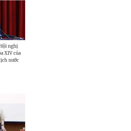
Hội nghị
óa XIV của
tịch nước