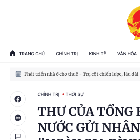
Phát triển kinh tế nhà nước trong kỷ nguyên mới
100 ngày xử lý các điểm nghẽn về chuyển đổi số
TRANG CHỦ
CHÍNH TRỊ
KINH TẾ
VĂN HÓA
Phát triển nhà ở cho thuê - Trụ cột chiến lược, lâu dài
Phát triển kinh tế nhà nước trong kỷ nguyên mới
CHÍNH TRỊ
THỜI SỰ
THƯ CỦA TỔNG 
NƯỚC GỬI NHÂN