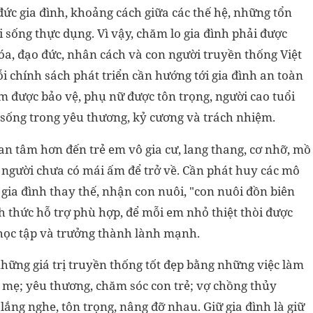
ức gia đình, khoảng cách giữa các thế hệ, những tổn
i sống thực dụng. Vì vậy, chăm lo gia đình phải được
, đạo đức, nhân cách và con người truyền thống Việt
 chính sách phát triển cần hướng tới gia đình an toàn
m được bảo vệ, phụ nữ được tôn trọng, người cao tuổi
sống trong yêu thương, kỷ cương và trách nhiệm.
an tâm hơn đến trẻ em vô gia cư, lang thang, cơ nhỡ, mồ
 người chưa có mái ấm để trở về. Cần phát huy các mô
 gia đình thay thế, nhận con nuôi, "con nuôi đồn biên
h thức hỗ trợ phù hợp, để mỗi em nhỏ thiệt thòi được
 học tập và trưởng thành lành mạnh.
những giá trị truyền thống tốt đẹp bằng những việc làm
a mẹ; yêu thương, chăm sóc con trẻ; vợ chồng thủy
 lắng nghe, tôn trọng, nâng đỡ nhau. Giữ gia đình là giữ