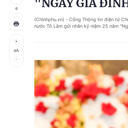
"NGÀY GIA ĐÌN
0
(Chinhphu.vn) - Cổng Thông tin điện tử Chí
nước Tô Lâm gửi nhân kỷ niệm 25 năm "Ngà
aA