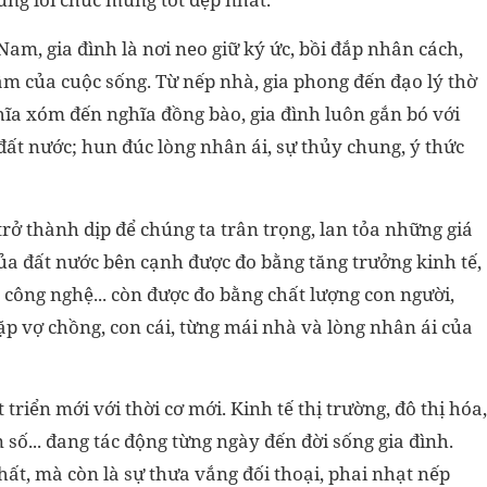
m, gia đình là nơi neo giữ ký ức, bồi đắp nhân cách,
m của cuộc sống. Từ nếp nhà, gia phong đến đạo lý thờ
ghĩa xóm đến nghĩa đồng bào, gia đình luôn gắn bó với
đất nước; hun đúc lòng nhân ái, sự thủy chung, ý thức
rở thành dịp để chúng ta trân trọng, lan tỏa những giá
 của đất nước bên cạnh được đo bằng tăng trưởng kinh tế,
- công nghệ... còn được đo bằng chất lượng con người,
ặp vợ chồng, con cái, từng mái nhà và lòng nhân ái của
triển mới với thời cơ mới. Kinh tế thị trường, đô thị hóa,
n số... đang tác động từng ngày đến đời sống gia đình.
hất, mà còn là sự thưa vắng đối thoại, phai nhạt nếp