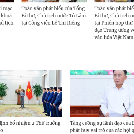
ai mạc
Toàn văn phát biểu của Tổng
Toàn văn phát bi
 khoá
Bí thư, Chủ tịch nước Tô Lâm
Bí thư, Chủ tịch 
hủ tịch
tại Công viên Lê Thị Riêng
tại Phiên họp thứ
đạo Trung ương về
văn hóa Việt Nam
định bổ nhiệm 2 Thứ trưởng
Tăng cường sự lãnh đạo của 
ao
phát huy vai trò của các hội