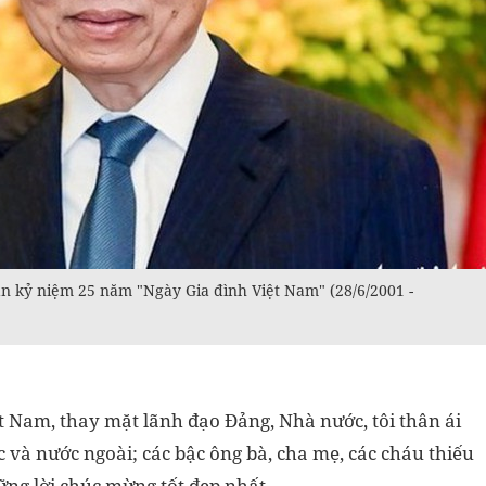
n kỷ niệm 25 năm "Ngày Gia đình Việt Nam" (28/6/2001 -
 Nam, thay mặt lãnh đạo Đảng, Nhà nước, tôi thân ái
c và nước ngoài; các bậc ông bà, cha mẹ, các cháu thiếu
ững lời chúc mừng tốt đẹp nhất.