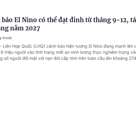
báo El Nino có thể đạt đỉnh từ tháng 9-12, t
sang năm 2027
y trước
- Liên Hợp Quốc (LHQ) cảnh báo hiện tượng El Nino đang mạnh lên 
 triệu người vào tình trạng mất an ninh lương thực nghiêm trọng v
g số người đối mặt với nạn đói cấp tính trên toàn cầu lên khoảng 274 
hư, Chủ tịch nước Tô Lâm sắp thăm cấp Nhà n
 và New Zealand
y trước
 - Nhận lời mời của Toàn quyền Australia Sam Mostyn và Toàn quyề
 Kiro, Tổng Bí thư Ban Chấp hành Trung ương Đảng Cộng sản Việt N
 xã hội chủ nghĩa Việt Nam Tô Lâm cùng đoàn đại biểu cấp cao Việt