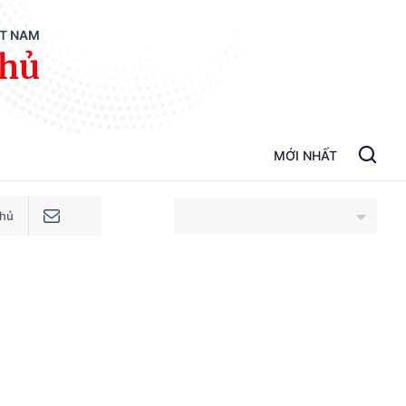
ỆT NAM
phủ
MỚI NHẤT
phủ
An Giang
Bắc Ninh
Cao Bằng