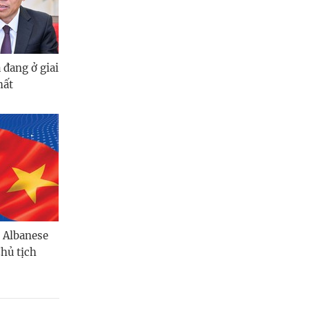
 đang ở giai
hất
 Albanese
hủ tịch