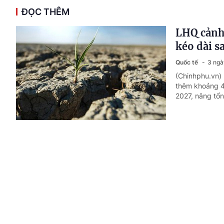
ĐỌC THÊM
LHQ cảnh 
kéo dài 
Quốc tế
3 ngà
(Chinhphu.vn) 
thêm khoảng 49
2027, nâng tổn
Tổng Bí t
Australia
Quốc tế
3 ngà
(Chinhphu.vn)
Zealand Cindy
nước Cộng hòa