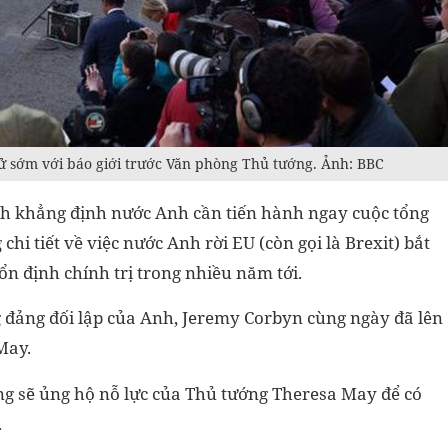
ử sớm với báo giới trước Văn phòng Thủ tướng. Ảnh: BBC
h khẳng định nước Anh cần tiến hành ngay cuộc tổng
chi tiết về việc nước Anh rời EU (còn gọi là Brexit) bắt
ổn định chính trị trong nhiều năm tới.
g đảng đối lập của Anh, Jeremy Corbyn cùng ngày đã lên
May.
 sẽ ủng hộ nỗ lực của Thủ tướng Theresa May để có
.