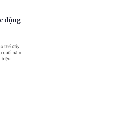
ác động
có thể đẩy
ào cuối năm
triệu.
ước tới
n New
am, Chủ tịch
 Nam...