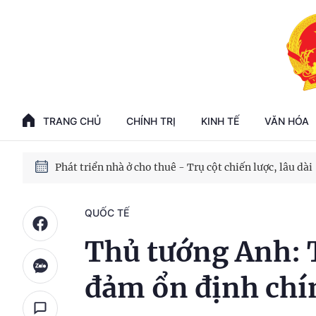
Phát triển kinh tế nhà nước trong kỷ nguyên mới
100 ngày xử lý các điểm nghẽn về chuyển đổi số
TRANG CHỦ
CHÍNH TRỊ
KINH TẾ
VĂN HÓA
Phát triển nhà ở cho thuê - Trụ cột chiến lược, lâu dài
Phát triển kinh tế nhà nước trong kỷ nguyên mới
QUỐC TẾ
Thủ tướng Anh: 
đảm ổn định chín