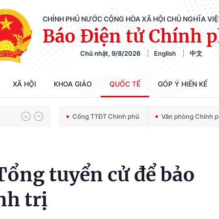
CHÍNH PHỦ NƯỚC CỘNG HÒA XÃ HỘI CHỦ NGHĨA VI
Báo Điện tử Chính 
Chủ nhật, 9/8/2026
English
中文
Chiến dịch 500 ngày đêm tìm kiếm, quy tập và xác định danh tính hài cốt liệt sĩ
XÃ HỘI
KHOA GIÁO
QUỐC TẾ
GÓP Ý HIẾN KẾ
Bảo vệ nền tảng tư tưởng của Đảng trong kỷ nguyên phát triển mới
Cổng TTĐT Chính phủ
Văn phòng Chính 
Chiến dịch 500 ngày đêm tìm kiếm, quy tập và xác định danh tính hài cốt liệt sĩ
Tổng tuyển cử để bảo
h trị