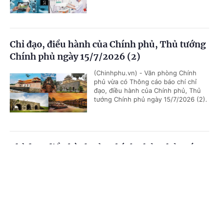
Chỉ đạo, điều hành của Chính phủ, Thủ tướng
Chính phủ ngày 15/7/2026 (2)
(Chinhphu.vn) - Văn phòng Chính
phủ vừa có Thông cáo báo chí chỉ
đạo, điều hành của Chính phủ, Thủ
tướng Chính phủ ngày 15/7/2026 (2).
Chỉ đạo, điều hành của Chính phủ, Thủ tướng
Chính phủ ngày 15/7/2026 (1)
Cổng TTĐT Chính phủ
English
中文
(Chinhphu.vn) - Văn phòng Chính
phủ vừa có Thông cáo báo chí chỉ
Trang chủ
Media
Tin nóng
Thông tin
đạo, điều hành của Chính phủ, Thủ
tướng Chính phủ ngày 15/7/2026 (1).