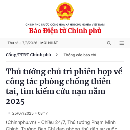
CHÍNH PHỦ NƯỚC CỘNG HÒA XÃ HỘI CHỦ NGHĨA VIỆT NAM
Báo Điện tử Chính phủ
Thứ sáu,
7/8/2026
MỚI NHẤT
Cổng TTĐT Chính phủ
Thông cáo báo chí
Thủ tướng chủ trì phiên họp về
công tác phòng chống thiên
tai, tìm kiếm cứu nạn năm
2025
25/07/2025
08:17
(Chinhphu.vn) - Chiều 24/7, Thủ tướng Phạm Minh
Chính, Trưởng Ban Chỉ đạo phòng thủ dân sự quốc