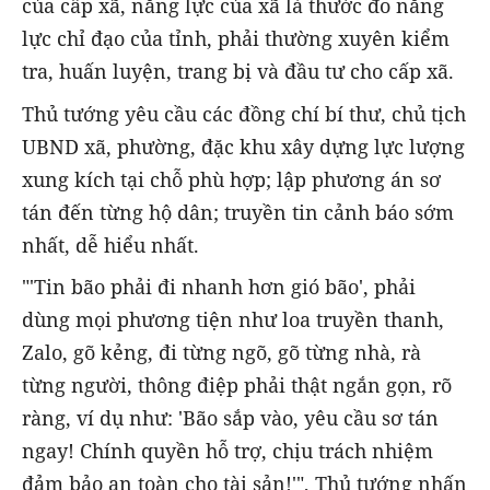
của cấp xã, năng lực của xã là thước đo năng
lực chỉ đạo của tỉnh, phải thường xuyên kiểm
tra, huấn luyện, trang bị và đầu tư cho cấp xã.
Thủ tướng yêu cầu các đồng chí bí thư, chủ tịch
UBND xã, phường, đặc khu xây dựng lực lượng
xung kích tại chỗ phù hợp; lập phương án sơ
tán đến từng hộ dân; truyền tin cảnh báo sớm
nhất, dễ hiểu nhất.
"'Tin bão phải đi nhanh hơn gió bão', phải
dùng mọi phương tiện như loa truyền thanh,
Zalo, gõ kẻng, đi từng ngõ, gõ từng nhà, rà
từng người, thông điệp phải thật ngắn gọn, rõ
ràng, ví dụ như: 'Bão sắp vào, yêu cầu sơ tán
ngay! Chính quyền hỗ trợ, chịu trách nhiệm
đảm bảo an toàn cho tài sản!'", Thủ tướng nhấn