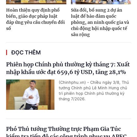
Hoàn thiện quy định phổ
Sửa đổi, bổ sung 2 dự án
biến, giáo dục pháp luật
luật để bảo đảm quốc
đáp ứng yêu cầu chuyển đổi
phòng, an ninh quốc gia và
số
chủ động hội nhập quốc tế
sâu rộng
ĐỌC THÊM
Phiên họp Chính phủ thường kỳ tháng 7: Xuất
nhập khẩu ước đạt 659,6 tỷ USD, tăng 28,1%
(Chinhphu.vn) - Chiều ngày 3/8, Thủ
tướng Chính phủ Lê Minh Hưng chủ
trì phiên họp Chính phủ thường kỳ
tháng 7/2026.
Phó Thủ tướng Thường trực Phạm Gia Túc
kiểm tra tiến độ các công trình phục vụ APEC