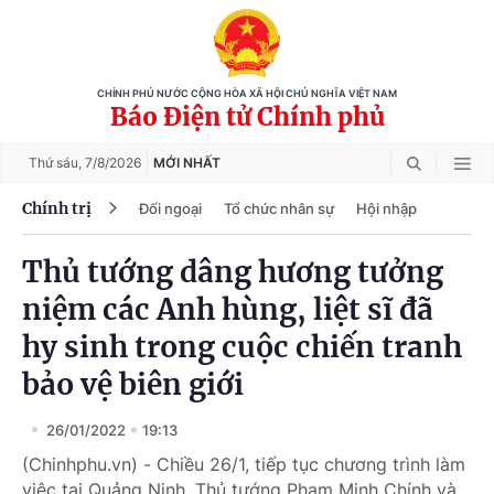
CHÍNH PHỦ NƯỚC CỘNG HÒA XÃ HỘI CHỦ NGHĨA VIỆT NAM
Báo Điện tử Chính phủ
Thứ sáu,
7/8/2026
MỚI NHẤT
Chính trị
Đối ngoại
Tổ chức nhân sự
Hội nhập
Thủ tướng dâng hương tưởng
niệm các Anh hùng, liệt sĩ đã
hy sinh trong cuộc chiến tranh
bảo vệ biên giới
26/01/2022
19:13
(Chinhphu.vn) - Chiều 26/1, tiếp tục chương trình làm
việc tại Quảng Ninh, Thủ tướng Phạm Minh Chính và