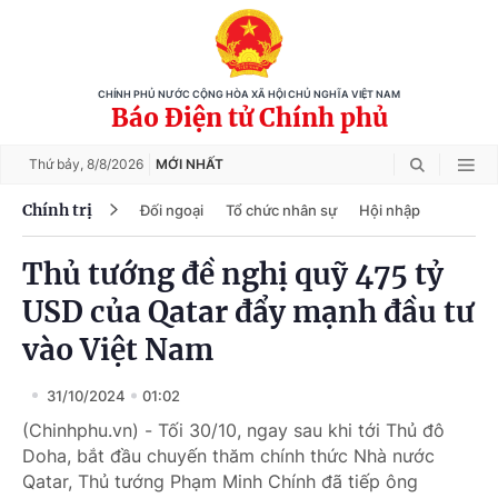
CHÍNH PHỦ NƯỚC CỘNG HÒA XÃ HỘI CHỦ NGHĨA VIỆT NAM
Báo Điện tử Chính phủ
Thứ bảy,
8/8/2026
MỚI NHẤT
Chính trị
Đối ngoại
Tổ chức nhân sự
Hội nhập
Thủ tướng đề nghị quỹ 475 tỷ
USD của Qatar đẩy mạnh đầu tư
vào Việt Nam
31/10/2024
01:02
(Chinhphu.vn) - Tối 30/10, ngay sau khi tới Thủ đô
Doha, bắt đầu chuyến thăm chính thức Nhà nước
Qatar, Thủ tướng Phạm Minh Chính đã tiếp ông