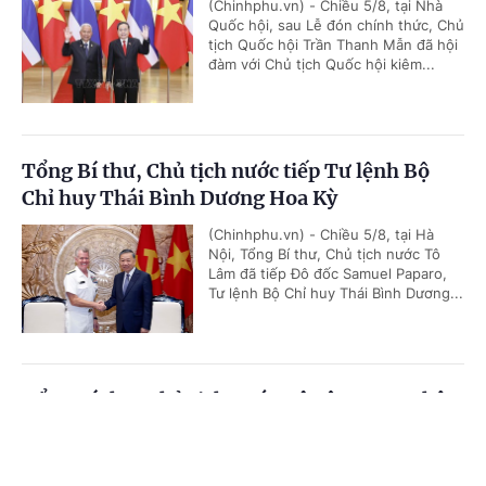
(Chinhphu.vn) - Chiều 5/8, tại Nhà
Quốc hội, sau Lễ đón chính thức, Chủ
tịch Quốc hội Trần Thanh Mẫn đã hội
đàm với Chủ tịch Quốc hội kiêm...
Tổng Bí thư, Chủ tịch nước tiếp Tư lệnh Bộ
Chỉ huy Thái Bình Dương Hoa Kỳ
(Chinhphu.vn) - Chiều 5/8, tại Hà
Nội, Tổng Bí thư, Chủ tịch nước Tô
Lâm đã tiếp Đô đốc Samuel Paparo,
Tư lệnh Bộ Chỉ huy Thái Bình Dương...
Tổng Bí thư, Chủ tịch nước Tô Lâm: Quan hệ
Việt Nam - Malaysia ngày càng phát triển
Cổng TTĐT Chính phủ
English
中文
năng động
Trang chủ
Media