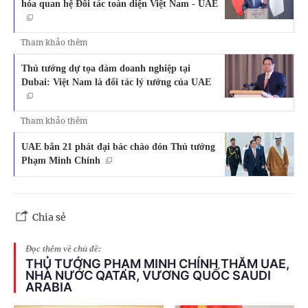
hóa quan hệ Đối tác toàn diện Việt Nam - UAE
Tham khảo thêm
Thủ tướng dự tọa đàm doanh nghiệp tại
Dubai: Việt Nam là đối tác lý tưởng của UAE
Tham khảo thêm
UAE bắn 21 phát đại bác chào đón Thủ tướng
Phạm Minh Chính
Chia sẻ
Đọc thêm về chủ đề:
THỦ TƯỚNG PHẠM MINH CHÍNH THĂM UAE,
NHÀ NƯỚC QATAR, VƯƠNG QUỐC SAUDI
ARABIA