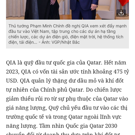
Thủ tướng Phạm Minh Chính đề nghị QIA xem xét đẩy mạnh
đầu tư vào Việt Nam, tập trung cho các dự án hạ tầng
chiến lược, các dự án điện gió, điện mặt trời, hệ thống tích
điện, tải điện… - Ảnh: VGP/Nhật Bắc
QIA là quỹ đầu tư quốc gia của Qatar. Hết năm
2023, QIA có vốn tài sản ước tính khoảng 475 tỷ
USD. QIA quản lý thặng dư dầu mỏ và khí đốt
tự nhiên của Chính phủ Qatar. Do chiến lược
giảm thiểu rủi ro từ sự phụ thuộc của Qatar vào
giá năng lượng, Quỹ chủ yếu đầu tư vào các thị
trường quốc tế và trong Qatar ngoài lĩnh vực
năng lượng. Tầm nhìn Quốc gia Qatar 2030
chuyển đổi từ doanh thu dựa trên khí đốt tự