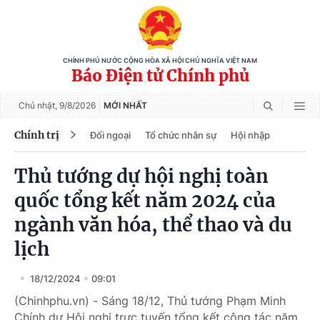
CHÍNH PHỦ NƯỚC CỘNG HÒA XÃ HỘI CHỦ NGHĨA VIỆT NAM
Báo Điện tử Chính phủ
Chủ nhật,
9/8/2026
MỚI NHẤT
Chính trị
Đối ngoại
Tổ chức nhân sự
Hội nhập
Thủ tướng dự hội nghị toàn
quốc tổng kết năm 2024 của
ngành văn hóa, thể thao và du
lịch
18/12/2024
09:01
(Chinhphu.vn) - Sáng 18/12, Thủ tướng Phạm Minh
Chính dự Hội nghị trực tuyến tổng kết công tác năm