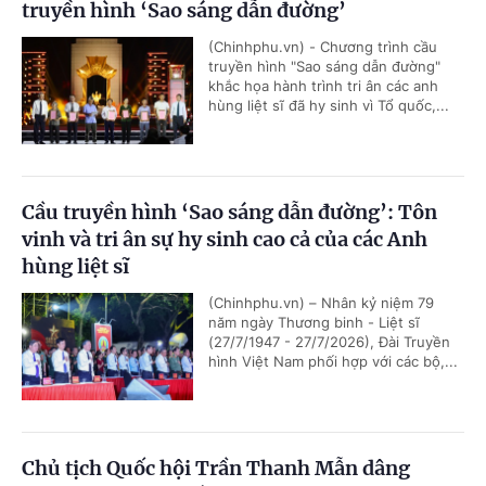
truyền hình ‘Sao sáng dẫn đường’
(Chinhphu.vn) - Chương trình cầu
truyền hình "Sao sáng dẫn đường"
khắc họa hành trình tri ân các anh
hùng liệt sĩ đã hy sinh vì Tổ quốc,...
Cầu truyền hình ‘Sao sáng dẫn đường’: Tôn
vinh và tri ân sự hy sinh cao cả của các Anh
hùng liệt sĩ
(Chinhphu.vn) – Nhân kỷ niệm 79
năm ngày Thương binh - Liệt sĩ
(27/7/1947 - 27/7/2026), Đài Truyền
hình Việt Nam phối hợp với các bộ,...
Chủ tịch Quốc hội Trần Thanh Mẫn dâng