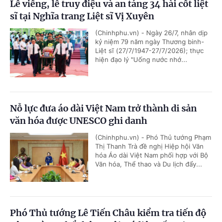
Lễ viếng, lễ truy điệu và an táng 34 hài cốt liệt
sĩ tại Nghĩa trang Liệt sĩ Vị Xuyên
(Chinhphu.vn) - Ngày 26/7, nhân dịp
kỷ niệm 79 năm ngày Thương binh-
Liệt sĩ (27/7/1947-27/7/2026); thực
hiện đạo lý "Uống nước nhớ...
Nỗ lực đưa áo dài Việt Nam trở thành di sản
văn hóa được UNESCO ghi danh
(Chinhphu.vn) - Phó Thủ tướng Phạm
Thị Thanh Trà đề nghị Hiệp hội Văn
hóa Áo dài Việt Nam phối hợp với Bộ
Văn hóa, Thể thao và Du lịch đẩy...
Phó Thủ tướng Lê Tiến Châu kiểm tra tiến độ