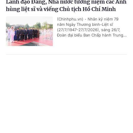
Lãnh đạo Đảng, Nhà nước tưởng niệm các Anh
hùng liệt sĩ và viếng Chủ tịch Hồ Chí Minh
(Chinhphu.vn) - Nhân kỷ niệm 79
năm Ngày Thương binh-Liệt sĩ
(27/7/1947-27/7/2026), sáng 26/7,
Đoàn đại biểu Ban Chấp hành Trung...
Chủ tịch Quốc hội Campuchia sẽ thăm chính
Cổng TTĐT Chính phủ
English
中文
thức Việt Nam
Trang chủ
Media
Tin nóng
Thông tin
(Chinhphu.vn) - Nhận lời mời của Chủ
tịch Quốc hội Trần Thanh Mẫn, Chủ
tịch Quốc hội Campuchia Samdech
Khuon Sudary sẽ thăm chính thức...
Chuyên mục
CHÍNH TRỊ
KINH TẾ
Thủ tướng Chính phủ phát động "Phong trào