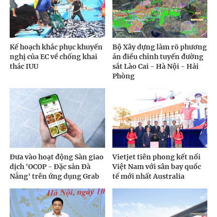
Kế hoạch khắc phục khuyến
Bộ Xây dựng làm rõ phương
nghị của EC về chống khai
án điều chỉnh tuyến đường
thác IUU
sắt Lào Cai - Hà Nội - Hải
Phòng
Đưa vào hoạt động Sàn giao
Vietjet tiên phong kết nối
dịch 'OCOP - Đặc sản Đà
Việt Nam với sân bay quốc
Nẵng' trên ứng dụng Grab
tế mới nhất Australia