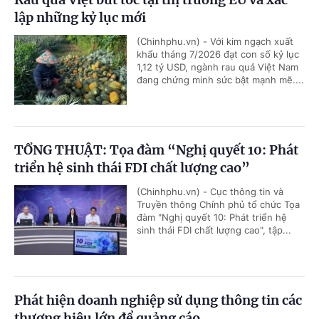
lập những kỷ lục mới
(Chinhphu.vn) - Với kim ngạch xuất
khẩu tháng 7/2026 đạt con số kỷ lục
1,12 tỷ USD, ngành rau quả Việt Nam
đang chứng minh sức bật mạnh mẽ....
TỔNG THUẬT: Tọa đàm “Nghị quyết 10: Phát
triển hệ sinh thái FDI chất lượng cao”
(Chinhphu.vn) - Cục thông tin và
Truyền thông Chính phủ tổ chức Tọa
đàm "Nghị quyết 10: Phát triển hệ
sinh thái FDI chất lượng cao", tập...
Phát hiện doanh nghiệp sử dụng thông tin các
thương hiệu lớn để quảng cáo