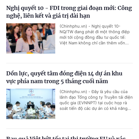
Nghị quyết 10 - FDI trong giai đoạn mới: Công
nghệ, liên kết và giá trị dài hạn
(Chinhphu.vn) - Nghị quyết 10-
NQ/TW đang phát đi một thông điệp
mới tới cộng đồng đầu tư quốc tế:
Việt Nam không chỉ cần thêm vốn...
Dồn lực, quyết tâm đóng điện 14 dự án khu
vực phía nam trong 5 tháng cuối năm
(Chinhphu.vn) - Đây là yêu cầu của
lãnh đạo Tổng công ty Truyền tải điện
quốc gia (EVNNPT) tại cuộc họp rà
soát tiến độ các dự án có khả năng...
Rau quả Việt bứt tốc tại thị trường EU và xác