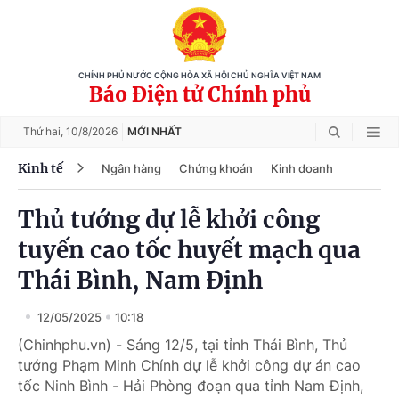
CHÍNH PHỦ NƯỚC CỘNG HÒA XÃ HỘI CHỦ NGHĨA VIỆT NAM
Báo Điện tử Chính phủ
Thứ hai,
10/8/2026
MỚI NHẤT
Kinh tế
Ngân hàng
Chứng khoán
Kinh doanh
Thủ tướng dự lễ khởi công
tuyến cao tốc huyết mạch qua
Thái Bình, Nam Định
12/05/2025
10:18
(Chinhphu.vn) - Sáng 12/5, tại tỉnh Thái Bình, Thủ
tướng Phạm Minh Chính dự lễ khởi công dự án cao
tốc Ninh Bình - Hải Phòng đoạn qua tỉnh Nam Định,