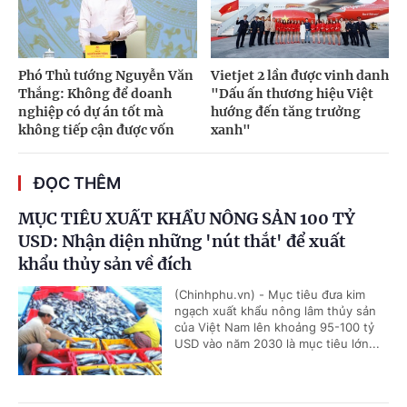
Phó Thủ tướng Nguyễn Văn
Vietjet 2 lần được vinh danh
Thắng: Không để doanh
"Dấu ấn thương hiệu Việt
nghiệp có dự án tốt mà
hướng đến tăng trưởng
không tiếp cận được vốn
xanh"
ĐỌC THÊM
MỤC TIÊU XUẤT KHẨU NÔNG SẢN 100 TỶ
USD: Nhận diện những 'nút thắt' để xuất
khẩu thủy sản về đích
(Chinhphu.vn) - Mục tiêu đưa kim
ngạch xuất khẩu nông lâm thủy sản
của Việt Nam lên khoảng 95-100 tỷ
USD vào năm 2030 là mục tiêu lớn...