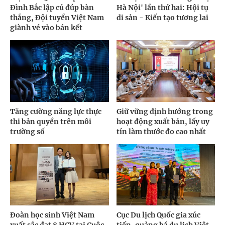
Đình Bắc lập cú đúp bàn
Hà Nội' lần thứ hai: Hội tụ
thắng, Đội tuyển Việt Nam
di sản - Kiến tạo tương lai
giành vé vào bán kết
Tăng cường năng lực thực
Giữ vững định hướng trong
thi bản quyền trên môi
hoạt động xuất bản, lấy uy
trường số
tín làm thước đo cao nhất
Đoàn học sinh Việt Nam
Cục Du lịch Quốc gia xúc