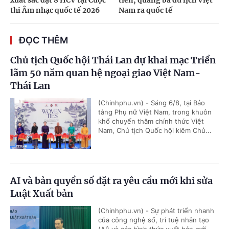
xuất sắc đạt 8 HCV tại Cuộc
tiến, quảng bá du lịch Việt
thi Âm nhạc quốc tế 2026
Nam ra quốc tế
ĐỌC THÊM
Chủ tịch Quốc hội Thái Lan dự khai mạc Triển
lãm 50 năm quan hệ ngoại giao Việt Nam-
Thái Lan
(Chinhphu.vn) - Sáng 6/8, tại Bảo
tàng Phụ nữ Việt Nam, trong khuôn
khổ chuyến thăm chính thức Việt
Nam, Chủ tịch Quốc hội kiêm Chủ...
AI và bản quyền số đặt ra yêu cầu mới khi sửa
Luật Xuất bản
(Chinhphu.vn) - Sự phát triển nhanh
của công nghệ số, trí tuệ nhân tạo