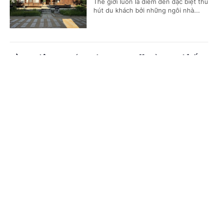
Thế giới luôn là điểm đến đặc biệt thu
hút du khách bởi những ngôi nhà...
Làng Việt Nam (K-Vietnam Valley) – Nơi kết
nối tình hữu nghị gắn bó giữa Việt Nam và
Cổng TTĐT Chính phủ
English
中文
Hàn Quốc
Trang chủ
Media
Tin nóng
Thông tin
(Chinhphu.vn) - Làng Việt Nam (K-
Vietnam Valley) tại huyện Bonghwa
(tỉnh Gyeongbuk) - nơi duy nhất tại
Hàn Quốc còn lưu lại di tích của...
Chuyên mục
CHÍNH TRỊ
KINH TẾ
Nỗ lực đưa áo dài Việt Nam trở thành di sản
văn hóa được UNESCO ghi danh
VĂN HÓA
XÃ HỘI
(Chinhphu.vn) - Phó Thủ tướng Phạm
KHOA GIÁO
QUỐC TẾ
Thị Thanh Trà đề nghị Hiệp hội Văn