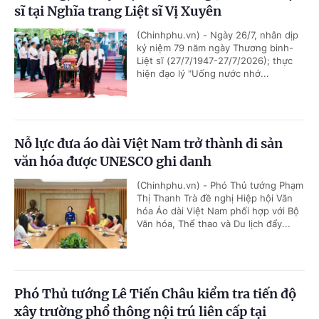
sĩ tại Nghĩa trang Liệt sĩ Vị Xuyên
(Chinhphu.vn) - Ngày 26/7, nhân dịp
kỷ niệm 79 năm ngày Thương binh-
Liệt sĩ (27/7/1947-27/7/2026); thực
hiện đạo lý "Uống nước nhớ...
Nỗ lực đưa áo dài Việt Nam trở thành di sản
văn hóa được UNESCO ghi danh
(Chinhphu.vn) - Phó Thủ tướng Phạm
Thị Thanh Trà đề nghị Hiệp hội Văn
hóa Áo dài Việt Nam phối hợp với Bộ
Văn hóa, Thể thao và Du lịch đẩy...
Phó Thủ tướng Lê Tiến Châu kiểm tra tiến độ
xây trường phổ thông nội trú liên cấp tại