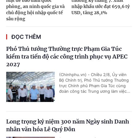
luật để bảo đảm quốc
thường kỳ tháng 7: Xuất
phòng, an ninh quốc gia và
nhập khẩu ước đạt 659,6 tỷ
chủ động hội nhập quốc tế
USD, tăng 28,1%
sâu rộng
ĐỌC THÊM
Phó Thủ tướng Thường trực Phạm Gia Túc
kiểm tra tiến độ các công trình phục vụ APEC
2027
(Chinhphu.vn) - Chiều 2/8, Ủy viên
Bộ Chính trị, Phó Thủ tướng Thường
trực Chính phủ Phạm Gia Túc cùng
đoàn công tác Trung ương làm việc...
Long trọng kỷ niệm 300 năm Ngày sinh Danh
nhân văn hóa Lê Quý Đôn