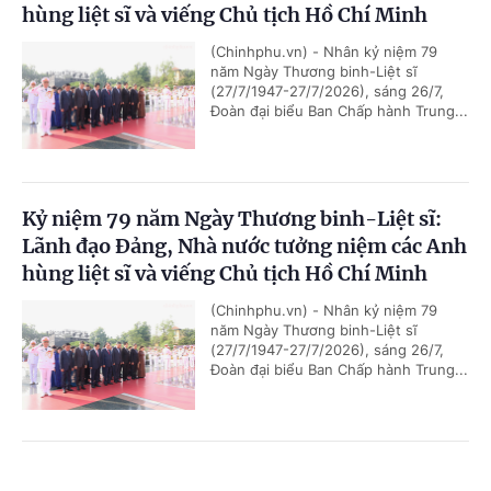
hùng liệt sĩ và viếng Chủ tịch Hồ Chí Minh
(Chinhphu.vn) - Nhân kỷ niệm 79
năm Ngày Thương binh-Liệt sĩ
(27/7/1947-27/7/2026), sáng 26/7,
Đoàn đại biểu Ban Chấp hành Trung...
Kỷ niệm 79 năm Ngày Thương binh-Liệt sĩ:
Lãnh đạo Đảng, Nhà nước tưởng niệm các Anh
hùng liệt sĩ và viếng Chủ tịch Hồ Chí Minh
(Chinhphu.vn) - Nhân kỷ niệm 79
năm Ngày Thương binh-Liệt sĩ
(27/7/1947-27/7/2026), sáng 26/7,
Đoàn đại biểu Ban Chấp hành Trung...
Chủ tịch Quốc hội Campuchia sẽ thăm chính
Cổng TTĐT Chính phủ
English
中文