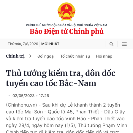
CHÍNH PHỦ NƯỚC CỘNG HÒA XÃ HỘI CHỦ NGHĨA VIỆT NAM
Báo Điện tử Chính phủ
Thứ sáu,
7/8/2026
MỚI NHẤT
Chính trị
Đối ngoại
Tổ chức nhân sự
Hội nhập
Thủ tướng kiểm tra, đôn đốc
tuyến cao tốc Bắc-Nam
02/05/2023
17:26
(Chinhphu.vn) - Sau khi dự Lễ khánh thành 2 tuyến
cao tốc Mai Sơn - Quốc lộ 45, Phan Thiết - Dầu Giây
và kiểm tra tuyến cao tốc Vĩnh Hảo - Phan Thiết vào
ngày 29/4, ngày hôm nay (1/5), Thủ tướng Phạm Minh
Chính tiếp tục đi kiểm tra, đôn đốc tiến độ và trực