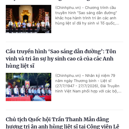
(Chinhphu.vn) - Chương trình cầu
truyền hình "Sao sáng dẫn đường"
khắc họa hành trình tri ân các anh
hùng liệt sĩ đã hy sinh vì Tổ quốc,...
Cầu truyền hình ‘Sao sáng dẫn đường’: Tôn
vinh và tri ân sự hy sinh cao cả của các Anh
hùng liệt sĩ
(Chinhphu.vn) – Nhân kỷ niệm 79
năm ngày Thương binh - Liệt sĩ
(27/7/1947 - 27/7/2026), Đài Truyền
hình Việt Nam phối hợp với các bộ,...
Chủ tịch Quốc hội Trần Thanh Mẫn dâng
hương tri ân anh hùng liệt sĩ tại Công viên Lê