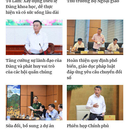
Tô Lâm: Xây dựng Điều lệ
Thứ trưởng Bộ Ngoại giao
Đảng khoa học, dễ thực
hiện và có sức sống lâu dài
Tăng cường sự lãnh đạo của
Hoàn thiện quy định phổ
Đảng và phát huy vai trò
biến, giáo dục pháp luật
của các hội quần chúng
đáp ứng yêu cầu chuyển đổi
số
Sửa đổi, bổ sung 2 dự án
Phiên họp Chính phủ