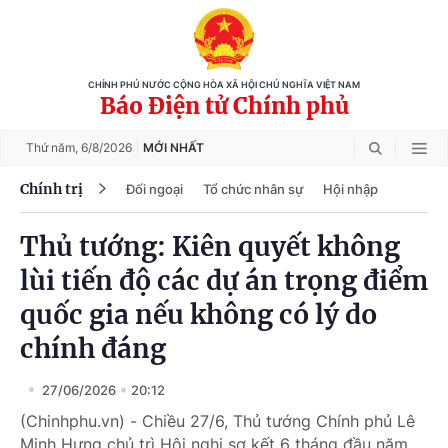
CHÍNH PHỦ NƯỚC CỘNG HÒA XÃ HỘI CHỦ NGHĨA VIỆT NAM
Báo Điện tử Chính phủ
Thứ năm,
6/8/2026
MỚI NHẤT
Chính trị
Đối ngoại
Tổ chức nhân sự
Hội nhập
Thủ tướng: Kiên quyết không
lùi tiến độ các dự án trọng điểm
quốc gia nếu không có lý do
chính đáng
27/06/2026
20:12
(Chinhphu.vn) - Chiều 27/6, Thủ tướng Chính phủ Lê
Minh Hưng chủ trì Hội nghị sơ kết 6 tháng đầu năm