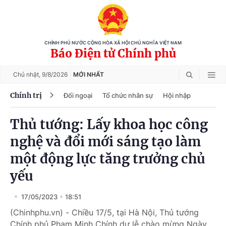
CHÍNH PHỦ NƯỚC CỘNG HÒA XÃ HỘI CHỦ NGHĨA VIỆT NAM
Báo Điện tử Chính phủ
Chủ nhật,
9/8/2026
MỚI NHẤT
Chính trị
Đối ngoại
Tổ chức nhân sự
Hội nhập
Thủ tướng: Lấy khoa học công
nghệ và đổi mới sáng tạo làm
một động lực tăng trưởng chủ
yếu
17/05/2023
18:51
(Chinhphu.vn) - Chiều 17/5, tại Hà Nội, Thủ tướng
Chính phủ Phạm Minh Chính dự lễ chào mừng Ngày