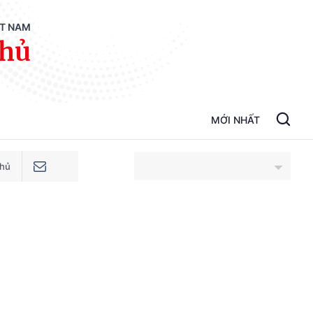
ỆT NAM
phủ
MỚI NHẤT
phủ
An Giang
Bắc Ninh
Cao Bằng