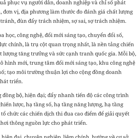
 quả phục vụ người dân, doanh nghiệp và chỉ số phát
, đơn vị, địa phương làm thước đo đánh giá chất lượng
 tránh, đùn đẩy trách nhiệm, sợ sai, sợ trách nhiệm.
a học, công nghệ, đổi mới sáng tạo, chuyển đổi số,
ực chính, là trụ cột quan trọng nhất, là nền tảng chiến
t lượng tăng trưởng và sức cạnh tranh quốc gia. Mỗi bộ,
ô hình mới, trung tâm đổi mới sáng tạo, khu công nghệ
 số; tạo môi trường thuận lợi cho cộng đồng doanh
hát triển.
g đồng bộ, hiện đại; đẩy nhanh tiến độ các công trình
hiến lược, hạ tầng số, hạ tầng năng lượng, hạ tầng
 tổ chức các chiến dịch thi đua cao điểm để giải quyết
khơi thông nguồn lực cho phát triển.
 hiện đại, chuyên nghiệp, liêm chính, hướng về cơ sở,