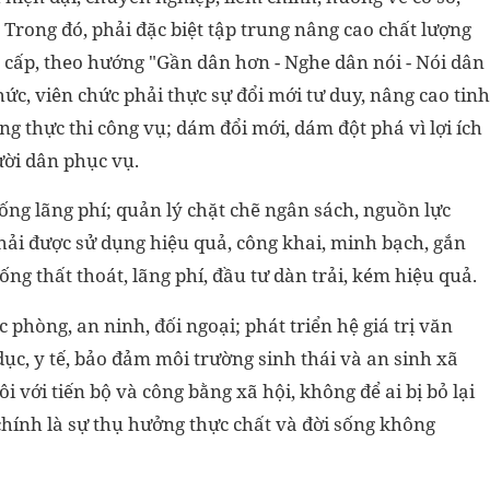
Trong đó, phải đặc biệt tập trung nâng cao chất lượng
cấp, theo hướng "Gần dân hơn - Nghe dân nói - Nói dân
ức, viên chức phải thực sự đổi mới tư duy, nâng cao tinh
ng thực thi công vụ; dám đổi mới, dám đột phá vì lợi ích
ười dân phục vụ.
hống lãng phí; quản lý chặt chẽ ngân sách, nguồn lực
ải được sử dụng hiệu quả, công khai, minh bạch, gắn
ng thất thoát, lãng phí, đầu tư dàn trải, kém hiệu quả.
 phòng, an ninh, đối ngoại; phát triển hệ giá trị văn
dục, y tế, bảo đảm môi trường sinh thái và an sinh xã
ôi với tiến bộ và công bằng xã hội, không để ai bị bỏ lại
chính là sự thụ hưởng thực chất và đời sống không