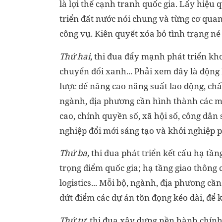
là lợi thế cạnh tranh quốc gia. Lấy hiệu
triển đất nước nói chung và từng cơ quan
công vụ. Kiên quyết xóa bỏ tình trạng né
Thứ hai
, thi đua đẩy mạnh phát triển kho
chuyển đổi xanh... Phải xem đây là động l
lược để nâng cao năng suất lao động, chấ
ngành, địa phương cần hình thành các m
cao, chính quyền số, xã hội số, công dân
nghiệp đổi mới sáng tạo và khởi nghiệp p
Thứ ba,
thi đua phát triển kết cấu hạ tần
trọng điểm quốc gia; hạ tầng giao thông c
logistics... Mỗi bộ, ngành, địa phương cần
dứt điểm các dự án tồn đọng kéo dài, để 
Thứ tư
, thi đua xây dựng nền hành chính