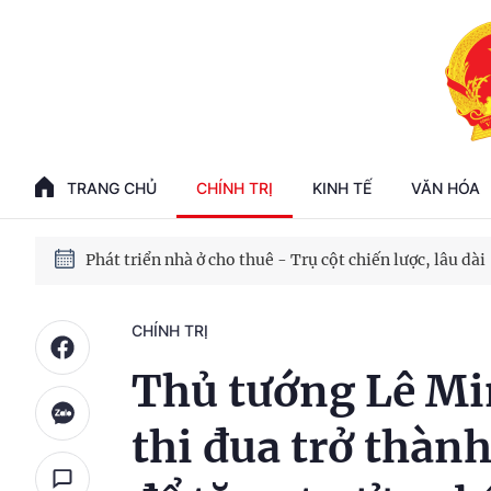
Phát triển kinh tế nhà nước trong kỷ nguyên mới
100 ngày xử lý các điểm nghẽn về chuyển đổi số
TRANG CHỦ
CHÍNH TRỊ
KINH TẾ
VĂN HÓA
Phát triển nhà ở cho thuê - Trụ cột chiến lược, lâu dài
Phát triển kinh tế nhà nước trong kỷ nguyên mới
CHÍNH TRỊ
Thủ tướng Lê Mi
thi đua trở thà