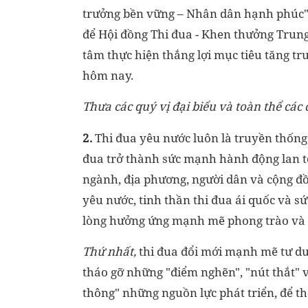
trưởng bền vững – Nhân dân hạnh phúc". 
để Hội đồng Thi đua - Khen thưởng Trun
tâm thực hiện thắng lợi mục tiêu tăng t
hôm nay.
Thưa các quý vị đại biểu và toàn thể các 
2.
Thi đua yêu nước luôn là truyền thống, 
đua trở thành sức mạnh hành động lan tỏa
ngành, địa phương, người dân và cộng đồ
yêu nước, tinh thần thi đua ái quốc và s
lòng hưởng ứng mạnh mẽ phong trào và t
Thứ nhất,
thi đua đổi mới mạnh mẽ tư duy
tháo gỡ những "điểm nghẽn", "nút thắt" về
thông" những nguồn lực phát triển, để thể