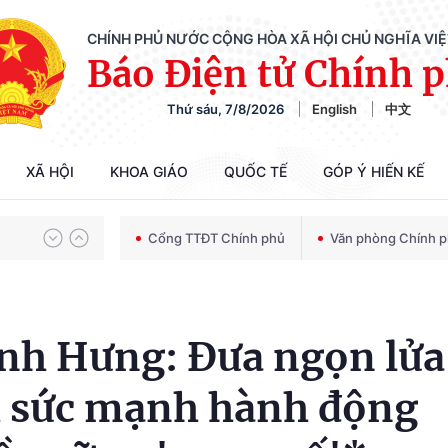
CHÍNH PHỦ NƯỚC CỘNG HÒA XÃ HỘI CHỦ NGHĨA VI
Báo Điện tử Chính 
Thứ sáu, 7/8/2026
English
中文
Chiến dịch 500 ngày đêm tìm kiếm, quy tập và xác định danh tính hài cốt liệt sĩ
XÃ HỘI
KHOA GIÁO
QUỐC TẾ
GÓP Ý HIẾN KẾ
Bảo vệ nền tảng tư tưởng của Đảng trong kỷ nguyên phát triển mới
Cổng TTĐT Chính phủ
Văn phòng Chính 
Chiến dịch 500 ngày đêm tìm kiếm, quy tập và xác định danh tính hài cốt liệt sĩ
nh Hưng: Đưa ngọn lửa
nh sức mạnh hành động