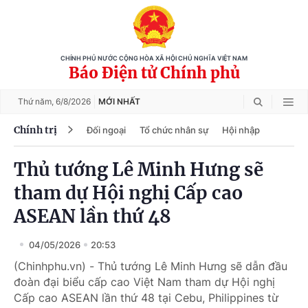
CHÍNH PHỦ NƯỚC CỘNG HÒA XÃ HỘI CHỦ NGHĨA VIỆT NAM
Báo Điện tử Chính phủ
Thứ năm,
6/8/2026
MỚI NHẤT
Chính trị
Đối ngoại
Tổ chức nhân sự
Hội nhập
Thủ tướng Lê Minh Hưng sẽ
tham dự Hội nghị Cấp cao
ASEAN lần thứ 48
04/05/2026
20:53
(Chinhphu.vn) - Thủ tướng Lê Minh Hưng sẽ dẫn đầu
đoàn đại biểu cấp cao Việt Nam tham dự Hội nghị
Cấp cao ASEAN lần thứ 48 tại Cebu, Philippines từ