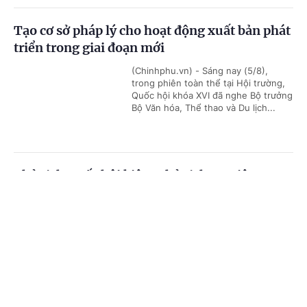
Tạo cơ sở pháp lý cho hoạt động xuất bản phát
triển trong giai đoạn mới
(Chinhphu.vn) - Sáng nay (5/8),
trong phiên toàn thể tại Hội trường,
Quốc hội khóa XVI đã nghe Bộ trưởng
Bộ Văn hóa, Thể thao và Du lịch...
Chủ tịch Quốc hội kiêm Chủ tịch Hạ viện
Vương quốc Thái Lan bắt đầu thăm chính thức
Cổng TTĐT Chính phủ
English
中文
Việt Nam
Trang chủ
Media
Tin nóng
Thông tin
(Chinhphu.vn) - Sáng 5/8, Chủ tịch
Quốc hội kiêm Chủ tịch Hạ viện
Vương quốc Thái Lan Sophon Zaram
đến Hà Nội, bắt đầu chuyến thăm...
Chuyên mục