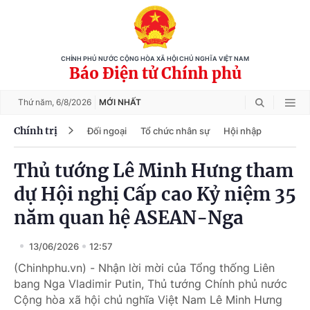
CHÍNH PHỦ NƯỚC CỘNG HÒA XÃ HỘI CHỦ NGHĨA VIỆT NAM
Báo Điện tử Chính phủ
Thứ năm,
6/8/2026
MỚI NHẤT
Chính trị
Đối ngoại
Tổ chức nhân sự
Hội nhập
Thủ tướng Lê Minh Hưng tham
dự Hội nghị Cấp cao Kỷ niệm 35
năm quan hệ ASEAN-Nga
13/06/2026
12:57
(Chinhphu.vn) - Nhận lời mời của Tổng thống Liên
bang Nga Vladimir Putin, Thủ tướng Chính phủ nước
Cộng hòa xã hội chủ nghĩa Việt Nam Lê Minh Hưng