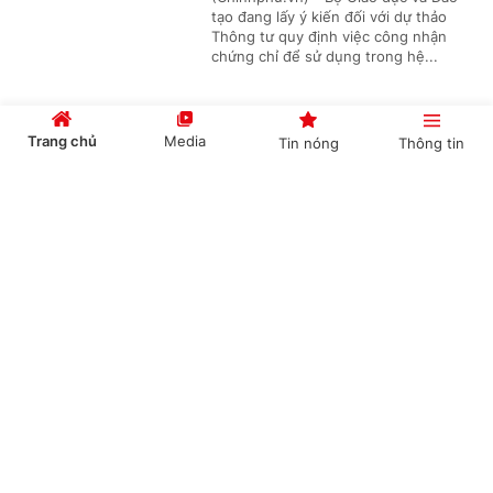
tạo đang lấy ý kiến đối với dự thảo
Thông tư quy định việc công nhận
chứng chỉ để sử dụng trong hệ...
Trang chủ
Media
Tin nóng
Thông tin
Tài nguyên giáo dục mở trở thành nền tảng
của giáo dục đại học số
Cổng TTĐT Chính phủ
English
中文
(Chinhphu.vn) - Bộ trưởng Bộ Giáo
dục và Đào tạo ban hành Thông tư số
61/2026/TT-BGDĐT quy định về khai
thác, sử dụng tài nguyên giáo dục...
Chuyên mục
Không sử dụng giáo dục tăng cường, giáo dục
CHÍNH TRỊ
KINH TẾ
theo nhu cầu để dạy trước chương trình
VĂN HÓA
XÃ HỘI
(Chinhphu.vn) - Bộ Giáo dục và Đào
tạo đang lấy ý kiến nhân dân đối với