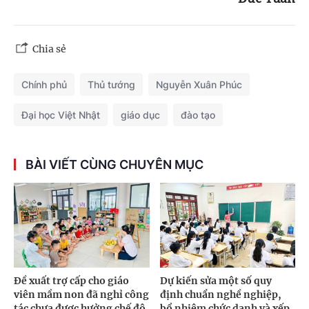
Chia sẻ
Chính phủ
Thủ tướng
Nguyễn Xuân Phúc
Đại học Việt Nhật
giáo dục
đào tạo
BÀI VIẾT CÙNG CHUYÊN MỤC
Đề xuất trợ cấp cho giáo
Dự kiến sửa một số quy
viên mầm non đã nghỉ công
định chuẩn nghề nghiệp,
tác chưa được hưởng chế độ
bổ nhiệm chức danh và xếp