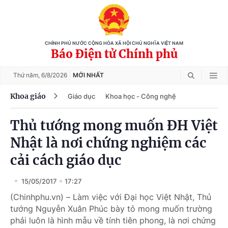
CHÍNH PHỦ NƯỚC CỘNG HÒA XÃ HỘI CHỦ NGHĨA VIỆT NAM
Báo Điện tử Chính phủ
Thứ năm,
6/8/2026
MỚI NHẤT
Khoa giáo
Giáo dục
Khoa học - Công nghệ
Thủ tướng mong muốn ĐH Việt
Nhật là nơi chứng nghiệm các
cải cách giáo dục
15/05/2017
17:27
(Chinhphu.vn) – Làm việc với Đại học Việt Nhật, Thủ
tướng Nguyễn Xuân Phúc bày tỏ mong muốn trường
phải luôn là hình mẫu về tính tiên phong, là nơi chứng