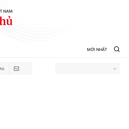
ỆT NAM
phủ
MỚI NHẤT
phủ
An Giang
Bắc Ninh
Cao Bằng