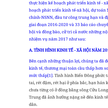
thực hiện kế hoạch phát triển kinh tế -
hoạch phát triển kinh tế-xã hội, dự toán
chính-NSNN, đầu tư công trung hạn và đ
giai đoạn 2016-2020 và 33 báo cáo chuyê
hội và đồng bào, cử tri cả nước những nộ
nhiệm vụ năm 2017 như sau:
A. TÌNH HÌNH KINH TẾ - XÃ HỘI NĂM 20
Bên cạnh những thuận lợi, chúng ta đã đ
kinh tế, thương mại toàn cầu thấp hơn so
mức thấp
[1]
. Tình hình Biển Đông phức t
tai, rét đậm, rét hại ở phía bắc, hạn h
chưa từng có ở đồng bằng sông Cửu Long,
Trung đã ảnh hưởng nặng nề đến kinh tế-
dân.