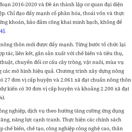
đoạn 2016-2020 và Đề án thành lập cơ quan đại diện
ệp. Chỉ đạo đẩy mạnh cổ phần hóa, thoái vốn và thực
chứng khoán, bảo đảm công khai minh bạch, không để
4]
.
 nông thôn mới được đẩy mạnh. Từng bước tổ chức lại
tác, liên kết, gắn sản xuất với chế biến và tiêu thụ,
huật, chuyển đổi cơ cấu cây trồng, vật nuôi, mùa vụ
ng các mô hình hiệu quả. Chương trình xây dựng nông
có 27 đơn vị cấp huyện và 2.061 xã đạt chuẩn nông thôn
 dự kiến có 30 đơn vị cấp huyện và khoảng 2.200 xã đạt
%).
 công nghiệp, dịch vụ theo hướng tăng cường ứng dụng
 tăng, năng lực cạnh tranh. Thực hiện các chính sách
ệp chế biến, chế tạo, công nghiệp công nghệ cao, thân