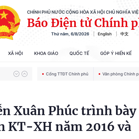
CHÍNH PHỦ NƯỚC CỘNG HÒA XÃ HỘI CHỦ NGHĨA VI
Báo Điện tử Chính 
Thứ năm, 6/8/2026
English
中文
Chiến dịch 500 ngày đêm tìm kiếm, quy tập và xác định danh tính hài cốt liệt sĩ
XÃ HỘI
KHOA GIÁO
QUỐC TẾ
GÓP Ý HIẾN KẾ
Bảo vệ nền tảng tư tưởng của Đảng trong kỷ nguyên phát triển mới
Cổng TTĐT Chính phủ
Văn phòng Chính 
Chiến dịch 500 ngày đêm tìm kiếm, quy tập và xác định danh tính hài cốt liệt sĩ
n Xuân Phúc trình bày
nh KT-XH năm 2016 và