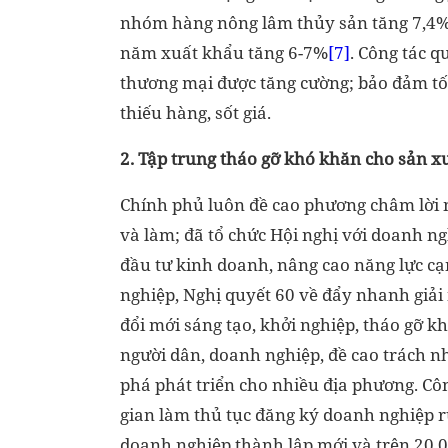
nhóm hàng nông lâm thủy sản tăng 7,4% 
năm xuất khẩu tăng 6-7%
[7]
. Công tác q
thương mại được tăng cường; bảo đảm tốt
thiếu hàng, sốt giá.
2. Tập trung tháo gỡ khó khăn cho sản x
Chính phủ luôn đề cao phương châm lời n
và làm; đã tổ chức Hội nghị với doanh ng
đầu tư kinh doanh, nâng cao năng lực cạ
nghiệp, Nghị quyết 60 về đẩy nhanh giải
đổi mới sáng tạo, khởi nghiệp, tháo gỡ k
người dân, doanh nghiệp, đề cao trách n
phá phát triển cho nhiều địa phương. Côn
gian làm thủ tục đăng ký doanh nghiệp rú
doanh nghiệp thành lập mới và trên 20.0