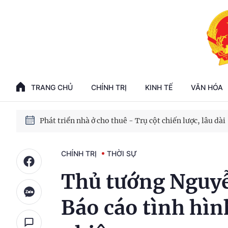
Phát triển kinh tế nhà nước trong kỷ nguyên mới
100 ngày xử lý các điểm nghẽn về chuyển đổi số
TRANG CHỦ
CHÍNH TRỊ
KINH TẾ
VĂN HÓA
Phát triển nhà ở cho thuê - Trụ cột chiến lược, lâu dài
Phát triển kinh tế nhà nước trong kỷ nguyên mới
CHÍNH TRỊ
THỜI SỰ
Thủ tướng Nguyễ
Báo cáo tình hì