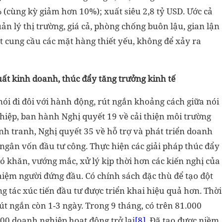
(cùng kỳ giảm hơn 10%); xuất siêu 2,8 tỷ USD. Ước cả
uản lý thị trường, giá cả, phòng chống buôn lậu, gian lận
 cung cầu các mặt hàng thiết yếu, không để xảy ra
uất kinh doanh, thúc đẩy tăng trưởng kinh tế
ói đi đôi với hành động, rút ngắn khoảng cách giữa nói
hiệp, ban hành Nghị quyết 19 về cải thiện môi trường
nh tranh, Nghị quyết 35 về hỗ trợ và phát triển doanh
 ngân vốn đầu tư công. Thực hiện các giải pháp thúc đẩy
hó khăn, vướng mắc, xử lý kịp thời hơn các kiến nghị của
hiệm người đứng đầu. Có chính sách đặc thù để tạo đột
g tác xúc tiến đầu tư được triển khai hiệu quả hơn. Thời
t ngắn còn 1-3 ngày. Trong 9 tháng, có trên 81.000
00 doanh nghiệp hoạt động trở lại
[8]
. Đã tạo được niềm