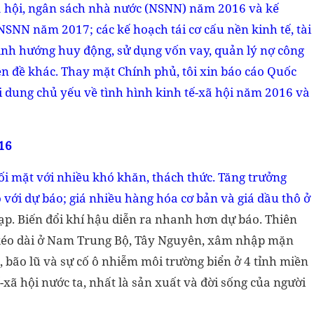
 xã hội, ngân sách nhà nước (NSNN) năm 2016 và kế
 NSNN năm 2017; các kế hoạch tái cơ cấu nền kinh tế, tài
ịnh hướng huy động, sử dụng vốn vay, quản lý nợ công
n đề khác. Thay mặt Chính phủ, tôi xin báo cáo Quốc
i dung chủ yếu về tình hình kinh tế-xã hội năm 2016 và
16
ối mặt với nhiều khó khăn, thách thức. Tăng trưởng
 với dự báo; giá nhiều hàng hóa cơ bản và giá dầu thô ở
ạp. Biến đổi khí hậu diễn ra nhanh hơn dự báo. Thiên
án kéo dài ở Nam Trung Bộ, Tây Nguyên, xâm nhập mặn
 bão lũ và sự cố ô nhiễm môi trường biển ở 4 tỉnh miền
xã hội nước ta, nhất là sản xuất và đời sống của người