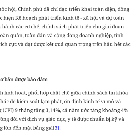
c hội, Chính phủ đã chỉ đạo triển khai toàn diện, đồng
ực hiện Kế hoạch phát triển kinh tế - xã hội và dự toán
hành các cơ chế, chính sách phát triển cho giai đoạn
 toàn quân, toàn dân và cộng đồng doanh nghiệp, tình
tích cực và đạt được kết quả quan trọng trên hầu hết các
n cơ bản được bảo đảm
h linh hoạt, phối hợp chặt chẽ giữa chính sách tài khóa
khác để kiểm soát lạm phát, ổn định kinh tế vĩ mô và
ng (CPI) 9 tháng tăng 3,14%, cả năm ước tăng khoảng 4%
rường đối với dịch vụ giáo dục, y tế được chuẩn bị kỹ và
 lớn đến mặt bằng giá
[3]
.