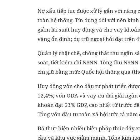
Nợ xấu tiếp tục được xử lý gắn với nâng
toàn hệ thống. Tín dụng đối với nền kinh 
giảm lãi suất huy động và cho vay khoản
vàng ổn định; dự trữ ngoại hối đạt trên 4
Quản lý chặt chẽ, chống thất thu ngân s
soát, tiết kiệm chi NSNN. Tổng thu NSNN
chi giữ bằng mức Quốc hội thông qua (theo
Huy động vốn cho đầu tư phát triển được
12,4%; vốn ODA và vay ưu đãi giải ngân 
khoán đạt 63% GDP, cao nhất từ trước đế
Tổng vốn đầu tư toàn xã hội ước cả năm 
Đã thực hiện nhiều biện pháp thúc đẩy x
cầu và khu vực giảm mạnh. Tổng kim ngạ