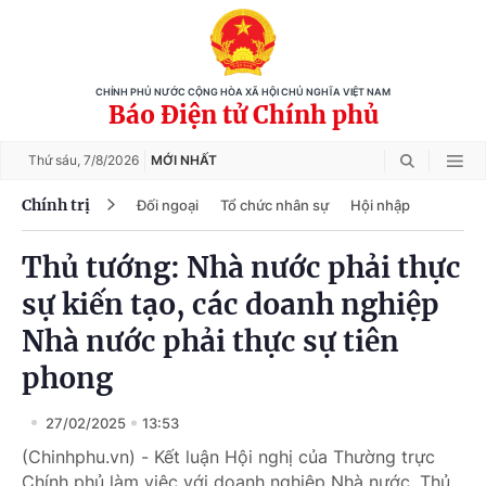
CHÍNH PHỦ NƯỚC CỘNG HÒA XÃ HỘI CHỦ NGHĨA VIỆT NAM
Báo Điện tử Chính phủ
Thứ sáu,
7/8/2026
MỚI NHẤT
Chính trị
Đối ngoại
Tổ chức nhân sự
Hội nhập
Thủ tướng: Nhà nước phải thực
sự kiến tạo, các doanh nghiệp
Nhà nước phải thực sự tiên
phong
27/02/2025
13:53
(Chinhphu.vn) - Kết luận Hội nghị của Thường trực
Chính phủ làm việc với doanh nghiệp Nhà nước, Thủ