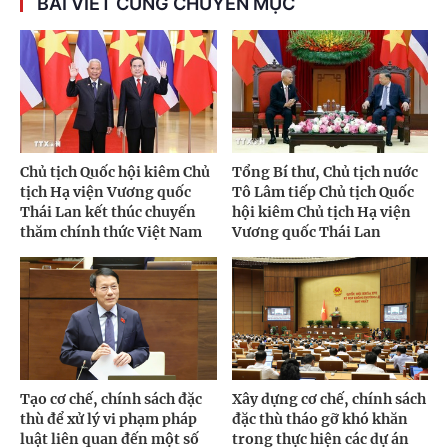
BÀI VIẾT CÙNG CHUYÊN MỤC
Chủ tịch Quốc hội kiêm Chủ
Tổng Bí thư, Chủ tịch nước
tịch Hạ viện Vương quốc
Tô Lâm tiếp Chủ tịch Quốc
Thái Lan kết thúc chuyến
hội kiêm Chủ tịch Hạ viện
thăm chính thức Việt Nam
Vương quốc Thái Lan
Tạo cơ chế, chính sách đặc
Xây dựng cơ chế, chính sách
thù để xử lý vi phạm pháp
đặc thù tháo gỡ khó khăn
luật liên quan đến một số
trong thực hiện các dự án