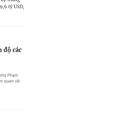
9,6 tỷ USD,
n độ các
h phủ Phạm
ên quan về
n hóa Lê