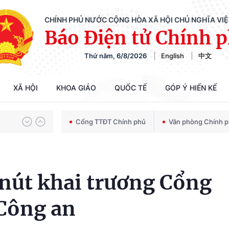
CHÍNH PHỦ NƯỚC CỘNG HÒA XÃ HỘI CHỦ NGHĨA VI
Báo Điện tử Chính 
Thứ năm, 6/8/2026
English
中文
Chiến dịch 500 ngày đêm tìm kiếm, quy tập và xác định danh tính hài cốt liệt sĩ
XÃ HỘI
KHOA GIÁO
QUỐC TẾ
GÓP Ý HIẾN KẾ
Bảo vệ nền tảng tư tưởng của Đảng trong kỷ nguyên phát triển mới
Cổng TTĐT Chính phủ
Văn phòng Chính 
Chiến dịch 500 ngày đêm tìm kiếm, quy tập và xác định danh tính hài cốt liệt sĩ
nút khai trương Cổng
 Công an