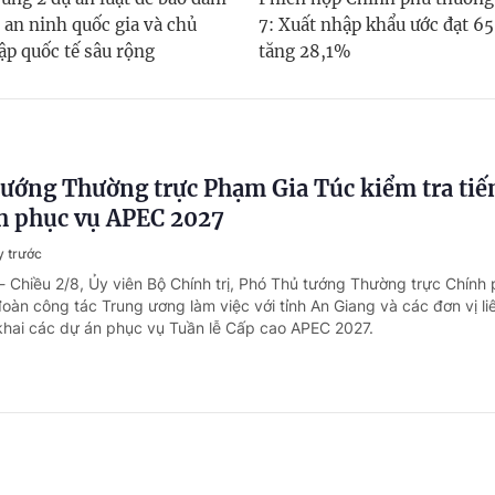
 an ninh quốc gia và chủ
7: Xuất nhập khẩu ước đạt 65
ập quốc tế sâu rộng
tăng 28,1%
ướng Thường trực Phạm Gia Túc kiểm tra tiế
h phục vụ APEC 2027
y trước
- Chiều 2/8, Ủy viên Bộ Chính trị, Phó Thủ tướng Thường trực Chín
oàn công tác Trung ương làm việc với tỉnh An Giang và các đơn vị li
n khai các dự án phục vụ Tuần lễ Cấp cao APEC 2027.
ng kỷ niệm 300 năm Ngày sinh Danh nhân vă