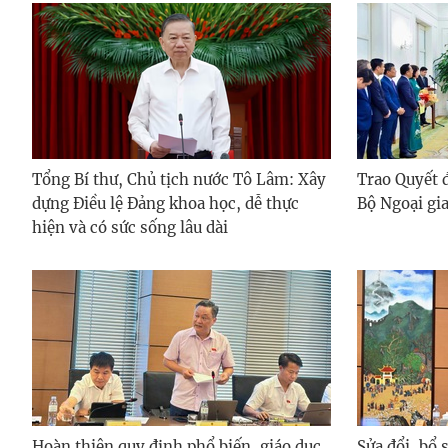
Tổng Bí thư, Chủ tịch nước Tô Lâm: Xây
Trao Quyết 
dựng Điều lệ Đảng khoa học, dễ thực
Bộ Ngoại gi
hiện và có sức sống lâu dài
Hoàn thiện quy định phổ biến, giáo dục
Sửa đổi, bổ 