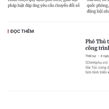
pháp luật đáp ứng yêu cầu chuyển đổi số
quốc phòng,
động hội nh
ĐỌC THÊM
Phó Thủ t
công trìn
Thời sự
4 ngà
(Chinhphu.vn) 
Gia Túc cùng đ
tình hình triể
Long trọ
Quý Đôn