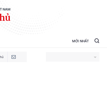
ỆT NAM
phủ
MỚI NHẤT
phủ
An Giang
Bắc Ninh
Cao Bằng