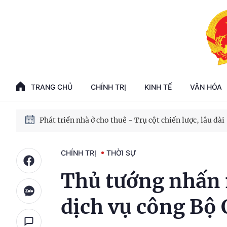
Phát triển kinh tế nhà nước trong kỷ nguyên mới
100 ngày xử lý các điểm nghẽn về chuyển đổi số
TRANG CHỦ
CHÍNH TRỊ
KINH TẾ
VĂN HÓA
Phát triển nhà ở cho thuê - Trụ cột chiến lược, lâu dài
Phát triển kinh tế nhà nước trong kỷ nguyên mới
CHÍNH TRỊ
THỜI SỰ
Thủ tướng nhấn 
dịch vụ công Bộ