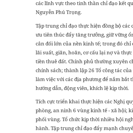
các lĩnh vực theo tinh thần chỉ đạo kết 
Nguyễn Phú Trọng.
Tập trung chỉ đạo thực hiện đồng bộ các 
ưu tiên thúc đẩy tăng trưởng, giữ vững ổ
cân đối lớn của nền kinh tế; trong đó chỉ
lãi suất, giãn, hoãn, cơ cấu lại nợ và thực
tiền thuê đất. Chính phủ thường xuyên chỉ
chính sách; thành lập 26 Tổ công tác củ
làm việc với các địa phương để nắm bắt t
hướng dẫn, động viên, khích lệ kịp thời.
Tích cực triển khai thực hiện các Nghị q
phòng, an ninh 6 vùng kinh tế - xã hội; 
phối vùng. Tổ chức kịp thời nhiều hội ngh
hành. Tập trung chỉ đạo đẩy mạnh chuyể