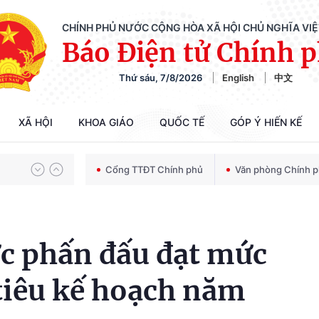
CHÍNH PHỦ NƯỚC CỘNG HÒA XÃ HỘI CHỦ NGHĨA VI
Báo Điện tử Chính 
Thứ sáu, 7/8/2026
English
中文
Chiến dịch 500 ngày đêm tìm kiếm, quy tập và xác định danh tính hài cốt liệt sĩ
XÃ HỘI
KHOA GIÁO
QUỐC TẾ
GÓP Ý HIẾN KẾ
Bảo vệ nền tảng tư tưởng của Đảng trong kỷ nguyên phát triển mới
Cổng TTĐT Chính phủ
Văn phòng Chính 
Chiến dịch 500 ngày đêm tìm kiếm, quy tập và xác định danh tính hài cốt liệt sĩ
ực phấn đấu đạt mức
 tiêu kế hoạch năm