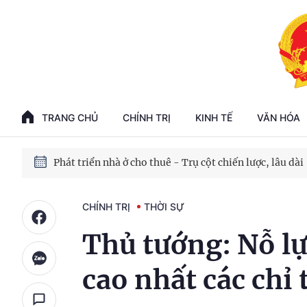
Phát triển kinh tế nhà nước trong kỷ nguyên mới
100 ngày xử lý các điểm nghẽn về chuyển đổi số
TRANG CHỦ
CHÍNH TRỊ
KINH TẾ
VĂN HÓA
Phát triển nhà ở cho thuê - Trụ cột chiến lược, lâu dài
Phát triển kinh tế nhà nước trong kỷ nguyên mới
CHÍNH TRỊ
THỜI SỰ
Thủ tướng: Nỗ l
cao nhất các chỉ