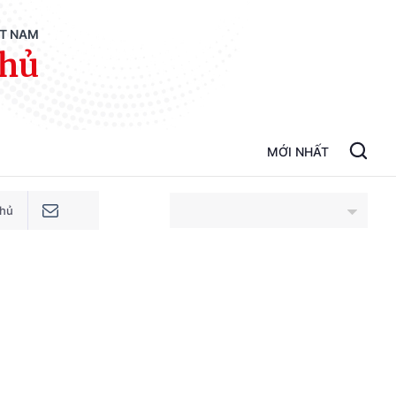
ỆT NAM
phủ
MỚI NHẤT
phủ
An Giang
Bắc Ninh
Cao Bằng