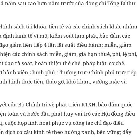
quả năm sau cao hơn năm trước của đồng chí Tổng Bí thư
chính sách tài khóa, tiền tệ và các chính sách khác nhằ
n định kinh tế vĩ mô, kiểm soát lạm phát, bảo đảm các
 đạo giảm liên tiếp 4 lần lãi suất điều hành; miễn, giảm
 hiện các chính sách miễn, giảm, gia hạn thuế, phí, lệ phí
 đạo rà soát, hoàn thiện thể chế, pháp luật, cơ chế,
a Thành viên Chính phủ, Thường trực Chính phủ trực tiếp
ình hình thực tiễn, tháo gỡ, khó khăn, vướng mắc và
uyết của Bộ Chính trị về phát triển KTXH, bảo đảm quốc
kiện toàn và bước đầu phát huy vai trò các Hội đồng điều
ị, cuộc họp linh hoạt phục vụ công tác chỉ đạo điều
n dịch cơ cấu kinh tế theo hướng xanh, bền vững; đẩy