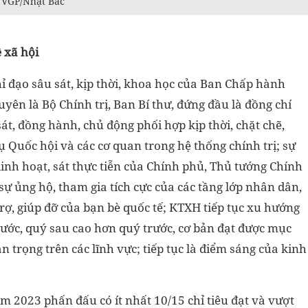
: VGP/Nhật Bắc
 xã hội
ỉ đạo sâu sát, kịp thời, khoa học của Ban Chấp hành
yên là Bộ Chính trị, Ban Bí thư, đứng đầu là đồng chí
t, đồng hành, chủ động phối hợp kịp thời, chặt chẽ,
 Quốc hội và các cơ quan trong hệ thống chính trị; sự
 linh hoạt, sát thực tiễn của Chính phủ, Thủ tướng Chính
sự ủng hộ, tham gia tích cực của các tầng lớp nhân dân,
rợ, giúp đỡ của bạn bè quốc tế; KTXH tiếp tục xu hướng
rước, quý sau cao hơn quý trước, cơ bản đạt được mục
n trọng trên các lĩnh vực; tiếp tục là điểm sáng của kinh
ăm 2023 phấn đấu có ít nhất 10/15 chỉ tiêu đạt và vượt