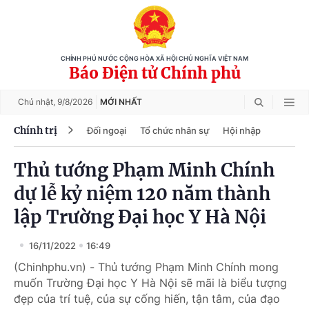
CHÍNH PHỦ NƯỚC CỘNG HÒA XÃ HỘI CHỦ NGHĨA VIỆT NAM
Báo Điện tử Chính phủ
Chủ nhật,
9/8/2026
MỚI NHẤT
Chính trị
Đối ngoại
Tổ chức nhân sự
Hội nhập
Thủ tướng Phạm Minh Chính
dự lễ kỷ niệm 120 năm thành
lập Trường Đại học Y Hà Nội
16/11/2022
16:49
(Chinhphu.vn) - Thủ tướng Phạm Minh Chính mong
muốn Trường Đại học Y Hà Nội sẽ mãi là biểu tượng
đẹp của trí tuệ, của sự cống hiến, tận tâm, của đạo