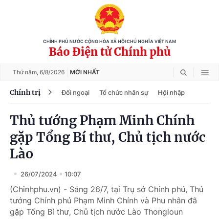
CHÍNH PHỦ NƯỚC CỘNG HÒA XÃ HỘI CHỦ NGHĨA VIỆT NAM
Báo Điện tử Chính phủ
Thứ năm,
6/8/2026
MỚI NHẤT
Chính trị
Đối ngoại
Tổ chức nhân sự
Hội nhập
Thủ tướng Phạm Minh Chính
gặp Tổng Bí thư, Chủ tịch nước
Lào
26/07/2024
10:07
(Chinhphu.vn) - Sáng 26/7, tại Trụ sở Chính phủ, Thủ
tướng Chính phủ Phạm Minh Chính và Phu nhân đã
gặp Tổng Bí thư, Chủ tịch nước Lào Thongloun