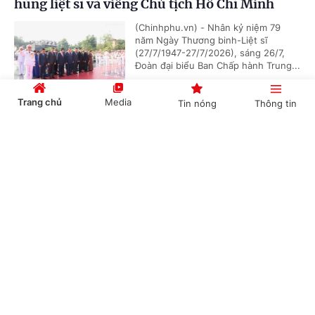
hùng liệt sĩ và viếng Chủ tịch Hồ Chí Minh
(Chinhphu.vn) - Nhân kỷ niệm 79
năm Ngày Thương binh-Liệt sĩ
(27/7/1947-27/7/2026), sáng 26/7,
Đoàn đại biểu Ban Chấp hành Trung...
Trang chủ
Media
Tin nóng
Thông tin
Chủ tịch Quốc hội Campuchia sẽ thăm chính
Cổng TTĐT Chính phủ
English
中文
thức Việt Nam
(Chinhphu.vn) - Nhận lời mời của Chủ
tịch Quốc hội Trần Thanh Mẫn, Chủ
tịch Quốc hội Campuchia Samdech
Khuon Sudary sẽ thăm chính thức...
Chuyên mục
CHÍNH TRỊ
KINH TẾ
Thủ tướng Chính phủ phát động "Phong trào
đẩy mạnh chăm lo người có công với cách
VĂN HÓA
XÃ HỘI