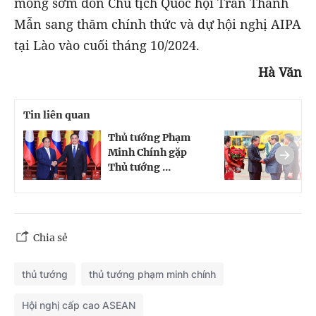
mong sớm đón Chủ tịch Quốc hội Trần Thanh
Mẫn sang thăm chính thức và dự hội nghị AIPA
tại Lào vào cuối tháng 10/2024.
Hà Văn
Tin liên quan
Thủ tướng Phạm
T
Minh Chính gặp
M
Thủ tướng ...
V
Chia sẻ
thủ tướng
thủ tướng phạm minh chính
Hội nghị cấp cao ASEAN