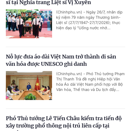
sĩ tại Nghĩa trang Liệt sĩ Vị Xuyên
(Chinhphu.vn) - Ngày 26/7, nhân dịp
kỷ niệm 79 năm ngày Thương binh-
Liệt sĩ (27/7/1947-27/7/2026); thực
hiện đạo lý "Uống nước nhớ...
Nỗ lực đưa áo dài Việt Nam trở thành di sản
văn hóa được UNESCO ghi danh
(Chinhphu.vn) - Phó Thủ tướng Phạm
Thị Thanh Trà đề nghị Hiệp hội Văn
hóa Áo dài Việt Nam phối hợp với Bộ
Văn hóa, Thể thao và Du lịch đẩy...
Phó Thủ tướng Lê Tiến Châu kiểm tra tiến độ
xây trường phổ thông nội trú liên cấp tại