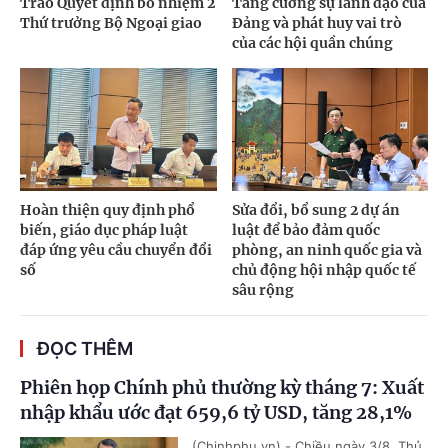
Trao Quyết định bổ nhiệm 2
Tăng cường sự lãnh đạo của
Thứ trưởng Bộ Ngoại giao
Đảng và phát huy vai trò
của các hội quần chúng
Hoàn thiện quy định phổ
Sửa đổi, bổ sung 2 dự án
biến, giáo dục pháp luật
luật để bảo đảm quốc
đáp ứng yêu cầu chuyển đổi
phòng, an ninh quốc gia và
số
chủ động hội nhập quốc tế
sâu rộng
ĐỌC THÊM
Phiên họp Chính phủ thường kỳ tháng 7: Xuất
nhập khẩu ước đạt 659,6 tỷ USD, tăng 28,1%
(Chinhphu.vn) - Chiều ngày 3/8, Thủ