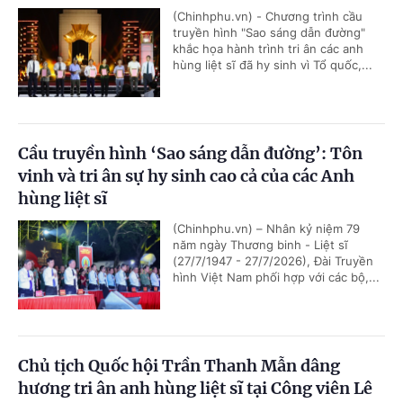
(Chinhphu.vn) - Chương trình cầu
truyền hình "Sao sáng dẫn đường"
khắc họa hành trình tri ân các anh
hùng liệt sĩ đã hy sinh vì Tổ quốc,...
Cầu truyền hình ‘Sao sáng dẫn đường’: Tôn
vinh và tri ân sự hy sinh cao cả của các Anh
hùng liệt sĩ
(Chinhphu.vn) – Nhân kỷ niệm 79
năm ngày Thương binh - Liệt sĩ
(27/7/1947 - 27/7/2026), Đài Truyền
hình Việt Nam phối hợp với các bộ,...
Chủ tịch Quốc hội Trần Thanh Mẫn dâng
hương tri ân anh hùng liệt sĩ tại Công viên Lê