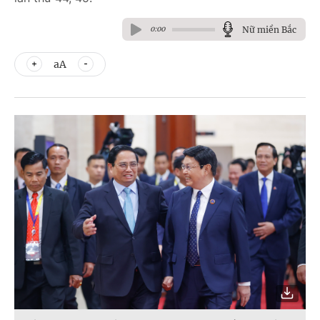
Nữ miền Bắc
0:00
aA