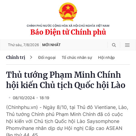
CHÍNH PHỦ NƯỚC CỘNG HÒA XÃ HỘI CHỦ NGHĨA VIỆT NAM
Báo Điện tử Chính phủ
Thứ sáu,
7/8/2026
MỚI NHẤT
Chính trị
Đối ngoại
Tổ chức nhân sự
Hội nhập
Thủ tướng Phạm Minh Chính
hội kiến Chủ tịch Quốc hội Lào
08/10/2024
18:19
(Chinhphu.vn) - Ngày 8/10, tại Thủ đô Vientiane, Lào,
Thủ tướng Chính phủ Phạm Minh Chính đã có cuộc
hội kiến với Chủ tịch Quốc hội Lào Saysomphone
Phomvihane nhân dịp dự Hội nghị Cấp cao ASEAN
lần thứ 44, 45.