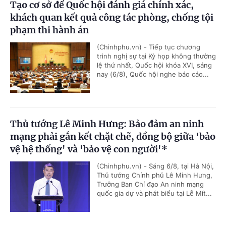
Tạo cơ sở để Quốc hội đánh giá chính xác,
khách quan kết quả công tác phòng, chống tội
phạm thi hành án
(Chinhphu.vn) - Tiếp tục chương
trình nghị sự tại Kỳ họp không thường
lệ thứ nhất, Quốc hội khóa XVI, sáng
nay (6/8), Quốc hội nghe báo cáo...
Thủ tướng Lê Minh Hưng: Bảo đảm an ninh
mạng phải gắn kết chặt chẽ, đồng bộ giữa 'bảo
vệ hệ thống' và 'bảo vệ con người'*
(Chinhphu.vn) - Sáng 6/8, tại Hà Nội,
Thủ tướng Chính phủ Lê Minh Hưng,
Trưởng Ban Chỉ đạo An ninh mạng
quốc gia dự và phát biểu tại Lễ Mít...