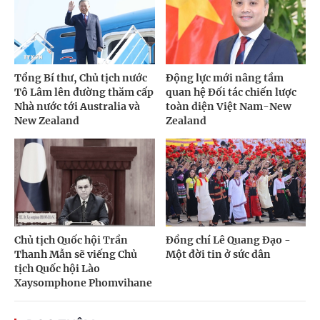
Tổng Bí thư, Chủ tịch nước
Động lực mới nâng tầm
Tô Lâm lên đường thăm cấp
quan hệ Đối tác chiến lược
Nhà nước tới Australia và
toàn diện Việt Nam-New
New Zealand
Zealand
Chủ tịch Quốc hội Trần
Đồng chí Lê Quang Đạo -
Thanh Mẫn sẽ viếng Chủ
Một đời tin ở sức dân
tịch Quốc hội Lào
Xaysomphone Phomvihane