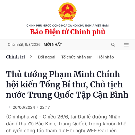
CHÍNH PHỦ NƯỚC CỘNG HÒA XÃ HỘI CHỦ NGHĨA VIỆT NAM
Báo Điện tử Chính phủ
Chủ nhật,
9/8/2026
MỚI NHẤT
Chính trị
Đối ngoại
Tổ chức nhân sự
Hội nhập
Thủ tướng Phạm Minh Chính
hội kiến Tổng Bí thư, Chủ tịch
nước Trung Quốc Tập Cận Bình
26/06/2024
22:17
(Chinhphu.vn) - Chiều 26/6, tại Đại lễ đường Nhân
dân (Thủ đô Bắc Kinh, Trung Quốc), trong khuôn khổ
chuyến công tác tham dự Hội nghị WEF Đại Liên