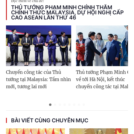
Đọc thêm về chủ đề:
THỦ TƯỚNG PHẠM MINH CHÍNH THĂM
CHÍNH THỨC MALAYSIA, DỰ HỘI NGHỊ CẤP
CAO ASEAN LẦN THỨ 46
Chuyến công tác của Thủ
Thủ tướng Phạm Minh Ch
tướng tại Malaysia: Tầm nhìn
về tới Hà Nội, kết thúc
mới, tương lai mới
chuyến công tác tại Malay
BÀI VIẾT CÙNG CHUYÊN MỤC